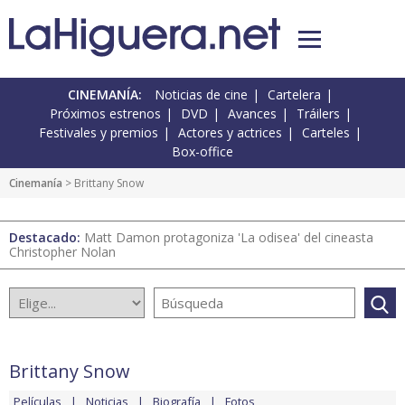
CINEMANÍA:
Noticias de cine
Cartelera
Próximos estrenos
DVD
Avances
Tráilers
Festivales y premios
Actores y actrices
Carteles
Box-office
Cinemanía
> Brittany Snow
Destacado:
Matt Damon protagoniza 'La odisea' del cineasta
Christopher Nolan
Brittany Snow
Películas
Noticias
Biografía
Fotos