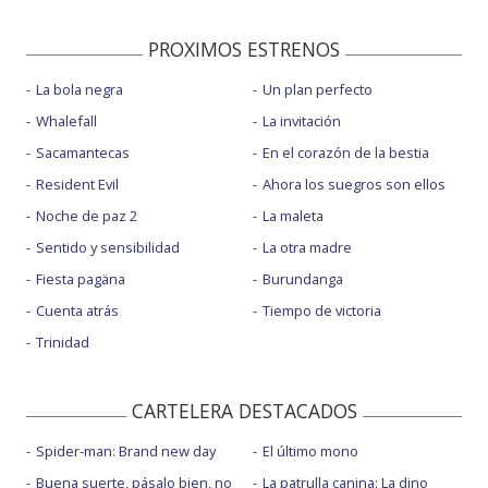
PROXIMOS ESTRENOS
La bola negra
Un plan perfecto
Whalefall
La invitación
Sacamantecas
En el corazón de la bestia
Resident Evil
Ahora los suegros son ellos
Noche de paz 2
La maleta
Sentido y sensibilidad
La otra madre
Fiesta pagäna
Burundanga
Cuenta atrás
Tiempo de victoria
Trinidad
CARTELERA DESTACADOS
Spider-man: Brand new day
El último mono
Buena suerte, pásalo bien, no
La patrulla canina: La dino