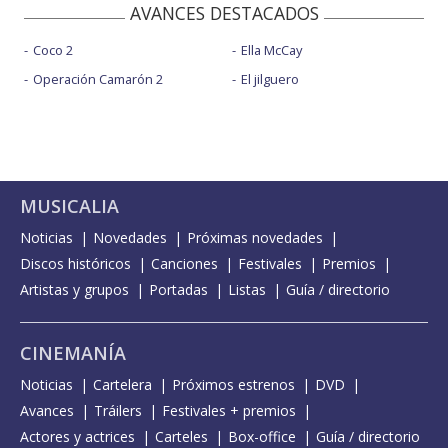
AVANCES DESTACADOS
Coco 2
Ella McCay
Operación Camarón 2
El jilguero
MUSICALIA
Noticias
Novedades
Próximas novedades
Discos históricos
Canciones
Festivales
Premios
Artistas y grupos
Portadas
Listas
Guía / directorio
CINEMANÍA
Noticias
Cartelera
Próximos estrenos
DVD
Avances
Tráilers
Festivales + premios
Actores y actrices
Carteles
Box-office
Guía / directorio