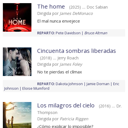
The home
(2025) .... Doc Sabian
Dirigida por
James DeMonaco
El mal nunca envejece
REPARTO
:
Pete Davidson
Bruce Altman
Cincuenta sombras liberadas
(2018) .... Jerry Roach
Dirigida por
James Foley
No te pierdas el clímax
REPARTO
:
Dakota Johnson
Jamie Dornan
Eric
Johnson
Eloise Mumford
Los milagros del cielo
(2016) .... Dr.
Thompson
Dirigida por
Patricia Riggen
¿Cómo explicar lo imposible?