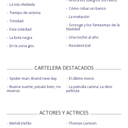
Ahora los suegros son ellos
La isla olvidada
Cómo robar un banco
Tiempo de victoria
La invitación
Trinidad
Scrooge y los fantasmas de la
Navidad
Esta soledad
Una noche al año
La bola negra
Resident Evil
En la zona gris
CARTELERA DESTACADOS
Spider-man: Brand new day
El último mono
Buena suerte, pásalo bien, no
La patrulla canina: La dino
mueras
película
ACTORES Y ACTRICES
Mehdi Dehbi
Thomas Lennon