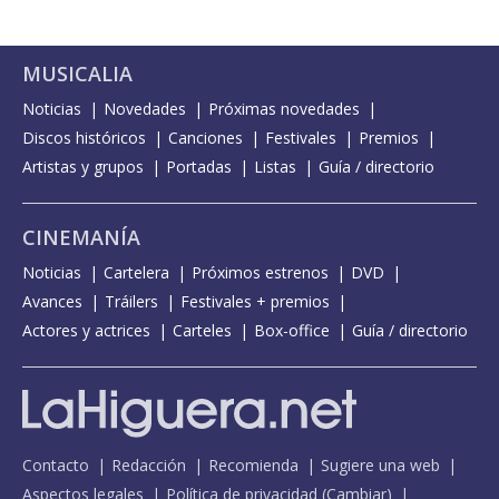
MUSICALIA
Noticias
Novedades
Próximas novedades
Discos históricos
Canciones
Festivales
Premios
Artistas y grupos
Portadas
Listas
Guía / directorio
CINEMANÍA
Noticias
Cartelera
Próximos estrenos
DVD
Avances
Tráilers
Festivales + premios
Actores y actrices
Carteles
Box-office
Guía / directorio
Contacto
Redacción
Recomienda
Sugiere una web
Aspectos legales
Política de privacidad
(
Cambiar
)