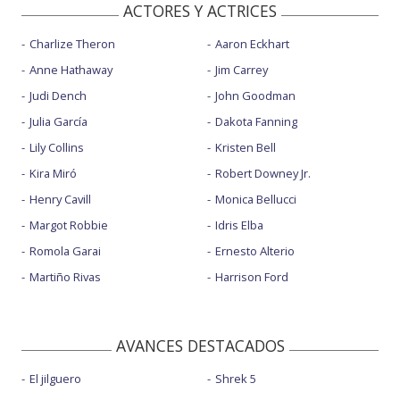
ACTORES Y ACTRICES
Charlize Theron
Aaron Eckhart
Anne Hathaway
Jim Carrey
Judi Dench
John Goodman
Julia García
Dakota Fanning
Lily Collins
Kristen Bell
Kira Miró
Robert Downey Jr.
Henry Cavill
Monica Bellucci
Margot Robbie
Idris Elba
Romola Garai
Ernesto Alterio
Martiño Rivas
Harrison Ford
AVANCES DESTACADOS
El jilguero
Shrek 5