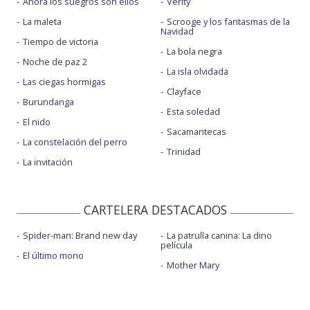
Ahora los suegros son ellos
Verity
La maleta
Scrooge y los fantasmas de la
Navidad
Tiempo de victoria
La bola negra
Noche de paz 2
La isla olvidada
Las ciegas hormigas
Clayface
Burundanga
Esta soledad
El nido
Sacamantecas
La constelación del perro
Trinidad
La invitación
CARTELERA DESTACADOS
Spider-man: Brand new day
La patrulla canina: La dino
película
El último mono
Mother Mary