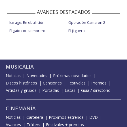
AVANCES DESTACADOS
Ice age: En ebullición
Operación Camarón 2
El gato con sombrero
El jilguero
MUSICALIA
Noticias
Novedades
Próximas novedades
Discos históricos
Canciones
Festivales
Premios
Artistas y grupos
Portadas
Listas
Guía / directorio
CINEMANÍA
Noticias
Cartelera
Próximos estrenos
DVD
Avances
Tráilers
Festivales + premios