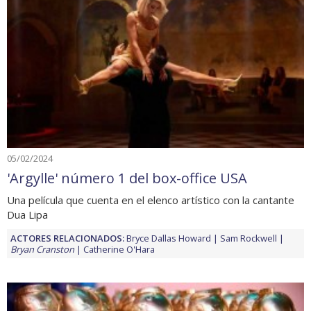
05/02/2024
'Argylle' número 1 del box-office USA
Una película que cuenta en el elenco artístico con la cantante
Dua Lipa
ACTORES RELACIONADOS:
Bryce Dallas Howard
Sam Rockwell
Bryan Cranston
Catherine O'Hara