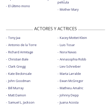
película
El último mono
Mother Mary
ACTORES Y ACTRICES
Tony Jaa
Kacey Mottet Klein
Antonio de la Torre
Luis Tosar
Richard Armitage
Nora Navas
Christian Bale
Annasophia Robb
Clark Gregg
Liev Schreiber
Kate Beckinsale
Marta Larralde
John Goodman
Ewan McGregor
Bill Murray
Mathieu Amalric
Matt Damon
Johnny Depp
Samuel L. Jackson
Juana Acosta