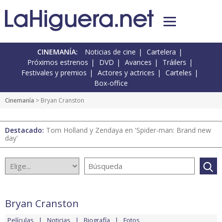
CINEMANÍA:
Noticias de cine
Cartelera
Próximos estrenos
DVD
Avances
Tráilers
Festivales y premios
Actores y actrices
Carteles
Box-office
Cinemanía
> Bryan Cranston
Destacado:
Tom Holland y Zendaya en 'Spider-man: Brand new
day'
Bryan Cranston
Películas
Noticias
Biografía
Fotos