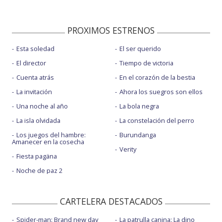
PROXIMOS ESTRENOS
Esta soledad
El ser querido
El director
Tiempo de victoria
Cuenta atrás
En el corazón de la bestia
La invitación
Ahora los suegros son ellos
Una noche al año
La bola negra
La isla olvidada
La constelación del perro
Los juegos del hambre:
Burundanga
Amanecer en la cosecha
Verity
Fiesta pagäna
Noche de paz 2
CARTELERA DESTACADOS
Spider-man: Brand new day
La patrulla canina: La dino