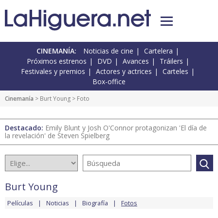
CINEMANÍA:
Noticias de cine
Cartelera
Próximos estrenos
DVD
Avances
Tráilers
Festivales y premios
Actores y actrices
Carteles
Box-office
Cinemanía
>
Burt Young
> Foto
Destacado:
Emily Blunt y Josh O'Connor protagonizan 'El día de
la revelación' de Steven Spielberg
Burt Young
Películas
Noticias
Biografía
Fotos