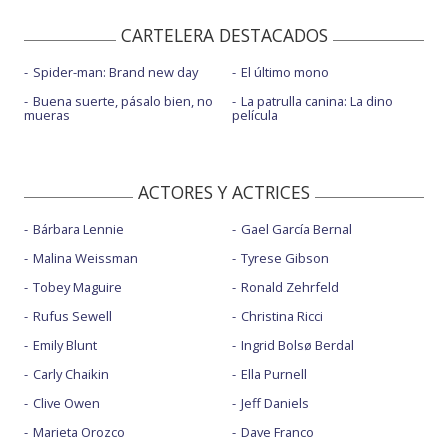
CARTELERA DESTACADOS
Spider-man: Brand new day
El último mono
Buena suerte, pásalo bien, no
La patrulla canina: La dino
mueras
película
ACTORES Y ACTRICES
Bárbara Lennie
Gael García Bernal
Malina Weissman
Tyrese Gibson
Tobey Maguire
Ronald Zehrfeld
Rufus Sewell
Christina Ricci
Emily Blunt
Ingrid Bolsø Berdal
Carly Chaikin
Ella Purnell
Clive Owen
Jeff Daniels
Marieta Orozco
Dave Franco