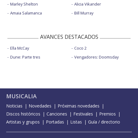
Marley Shelton
Alicia Vikander
Amaia Salamanca
Bill Murray
AVANCES DESTACADOS
Ella McCay
Coco 2
Dune: Parte tres
Vengadores: Doomsday
MUSICALIA
Noticias
Novedades
Próximas novedades
Discos históricos
Canciones
Festivales
Premios
Artistas y grupos
Portadas
Listas
Guía / directorio