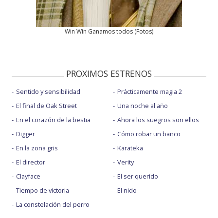
Win Win Ganamos todos
(
Fotos
)
PROXIMOS ESTRENOS
Sentido y sensibilidad
Prácticamente magia 2
El final de Oak Street
Una noche al año
En el corazón de la bestia
Ahora los suegros son ellos
Digger
Cómo robar un banco
En la zona gris
Karateka
El director
Verity
Clayface
El ser querido
Tiempo de victoria
El nido
La constelación del perro