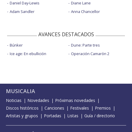
Daniel Day-Lewis
Diane Lane
Adam Sandler
Anna Chancellor
AVANCES DESTACADOS
Búnker
Dune: Parte tres
Ice age: En ebullición
Operación Camarón 2
MUSICALIA
Noticias
Novedades
Próximas novedades
Discos históricos
Canciones
Festivales
Premios
Artistas y grupos
Portadas
Listas
Guía / directorio