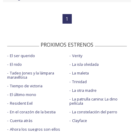
1
PROXIMOS ESTRENOS
El ser querido
Verity
El nido
La isla olvidada
Tadeo Jones y la lámpara
La maleta
maravillosa
Trinidad
Tiempo de victoria
La otra madre
El último mono
La patrulla canina: La dino
Resident Evil
película
En el corazón de la bestia
La constelación del perro
Cuenta atrás
Clayface
Ahora los suegros son ellos