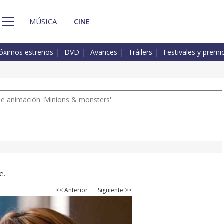
MÚSICA
CINE
óximos estrenos
DVD
Avances
Tráilers
Festivales y premi
a de animación 'Minions & monsters'
e.
<< Anterior
Siguiente >>