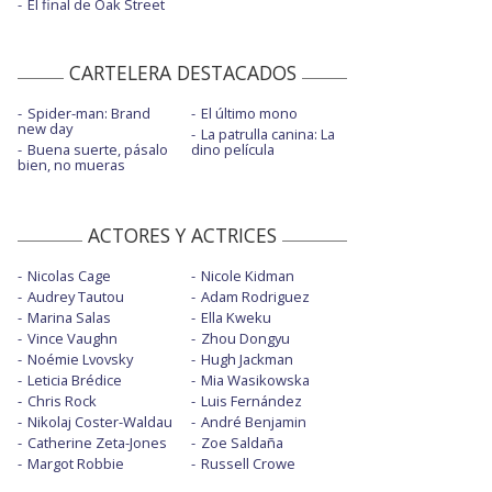
El final de Oak Street
CARTELERA DESTACADOS
Spider-man: Brand
El último mono
new day
La patrulla canina: La
Buena suerte, pásalo
dino película
bien, no mueras
ACTORES Y ACTRICES
Nicolas Cage
Nicole Kidman
Audrey Tautou
Adam Rodriguez
Marina Salas
Ella Kweku
Vince Vaughn
Zhou Dongyu
Noémie Lvovsky
Hugh Jackman
Leticia Brédice
Mia Wasikowska
Chris Rock
Luis Fernández
Nikolaj Coster-Waldau
André Benjamin
Catherine Zeta-Jones
Zoe Saldaña
Margot Robbie
Russell Crowe