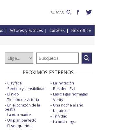
os
Actores y actrices
Carteles
Box-office
PROXIMOS ESTRENOS
Clayface
La invitación
Sentido y sensibilidad
Resident Evil
El nido
Las ciegas hormigas
Tiempo de victoria
Verity
En el corazón de la
Una noche al año
bestia
Karateka
La otra madre
Trinidad
Un plan perfecto
La bola negra
El ser querido