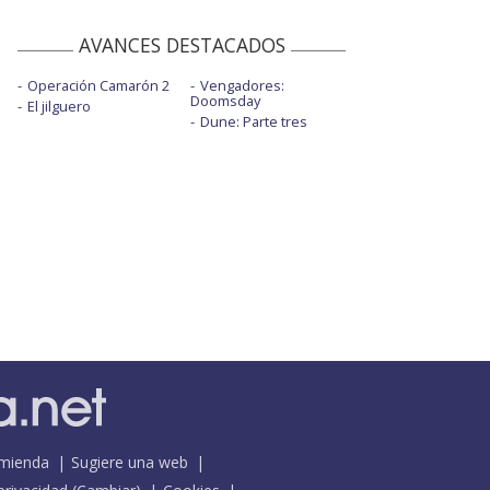
AVANCES DESTACADOS
Operación Camarón 2
Vengadores:
Doomsday
El jilguero
Dune: Parte tres
mienda
Sugiere una web