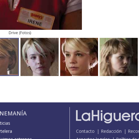
Drive
(
Fotos
)
INEMANÍA
icias
telera
Contacto
Redacción
Reco