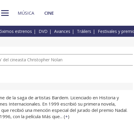
MÚSICA
CINE
óximos estrenos
DVD
Avances
Tráilers
Festivales y premi
 del cineasta Christopher Nolan
ne de la saga de artistas Bardem. Licenciado en Historia y
nes Internacionales. En 1999 escribió su primera novela,
que recibió una mención especial del jurado del premio Nadal.
996, con la película Más que... (
+
)