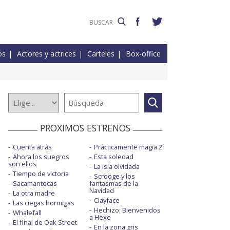
os
Actores y actrices
Carteles
Box-office
PROXIMOS ESTRENOS
Cuenta atrás
Prácticamente magia 2
Ahora los suegros
Esta soledad
son ellos
La isla olvidada
Tiempo de victoria
Scrooge y los
Sacamantecas
fantasmas de la
Navidad
La otra madre
Clayface
Las ciegas hormigas
Hechizo: Bienvenidos
Whalefall
a Hexe
El final de Oak Street
En la zona gris