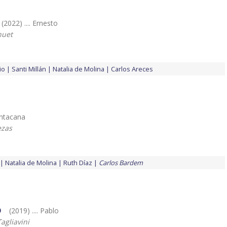
(2022) .... Ernesto
huet
io
Santi Millán
Natalia de Molina
Carlos Areces
Santacana
ezas
Natalia de Molina
Ruth Díaz
Carlos Bardem
o
(2019) .... Pablo
agliavini