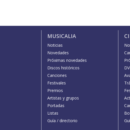
MUSICALIA
C
Noticias
Not
Novedades
Car
Próximas novedades
Pr
Discos históricos
DV
Canciones
Av
Festivales
Trá
Premios
Fe
Artistas y grupos
Act
Portadas
Car
Listas
Bo
Guía / directorio
Guí