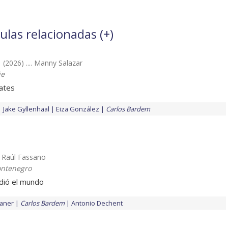
ulas relacionadas (
+
)
(2026) .... Manny Salazar
ie
cates
Jake Gyllenhaal
Eiza González
Carlos Bardem
.. Raúl Fassano
ontenegro
udió el mundo
aner
Carlos Bardem
Antonio Dechent