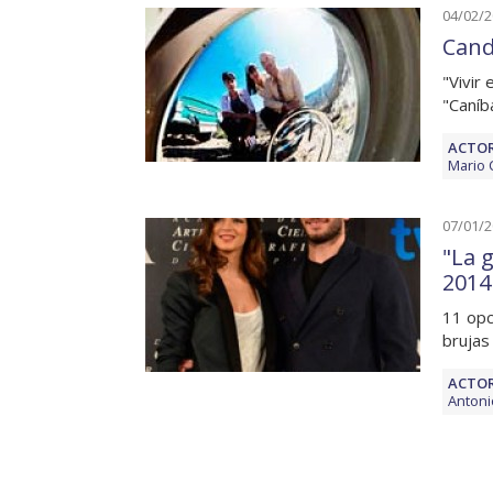
04/02/
Cand
"Vivir 
"Caníb
ACTOR
Mario 
07/01/
"La 
2014
11 opc
brujas
ACTOR
Antoni