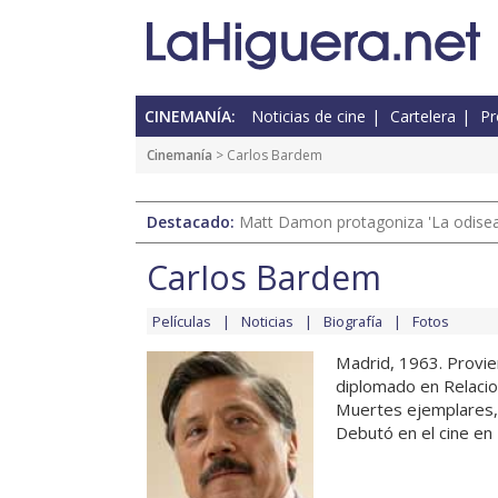
CINEMANÍA:
Noticias de cine
Cartelera
Pr
Cinemanía
> Carlos Bardem
Destacado:
Matt Damon protagoniza 'La odisea'
Carlos Bardem
Películas
Noticias
Biografía
Fotos
Madrid, 1963. Provie
diplomado en Relacio
Muertes ejemplares, 
Debutó en el cine en 1