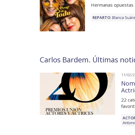
Hermanas opuestas
REPARTO
:
Blanca Suár
Carlos Bardem. Últimas notic
11/02/
Nomi
Actr
22 cat
favorit
ACTOR
Antoni