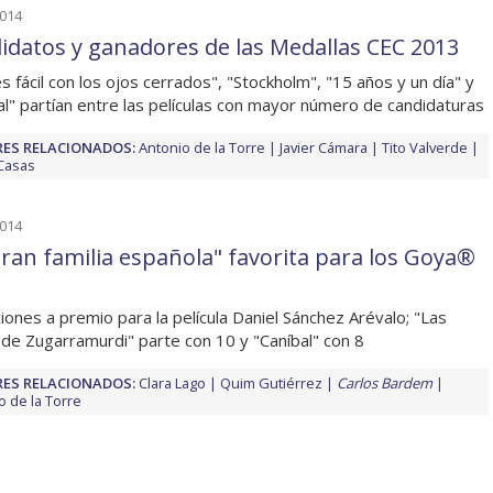
2014
idatos y ganadores de las Medallas CEC 2013
es fácil con los ojos cerrados", "Stockholm", "15 años y un día" y
al" partían entre las películas con mayor número de candidaturas
ES RELACIONADOS:
Antonio de la Torre
Javier Cámara
Tito Valverde
Casas
2014
gran familia española" favorita para los Goya®
iones a premio para la película Daniel Sánchez Arévalo; "Las
 de Zugarramurdi" parte con 10 y "Caníbal" con 8
ES RELACIONADOS:
Clara Lago
Quim Gutiérrez
Carlos Bardem
o de la Torre