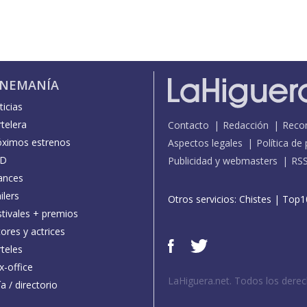
INEMANÍA
icias
telera
Contacto
Redacción
Reco
óximos estrenos
Aspectos legales
Política de
D
Publicidad y webmasters
RS
ances
ilers
Otros servicios:
Chistes
|
Top1
stivales + premios
ores y actrices
teles
x-office
LaHiguera.net. Todos los dere
a / directorio