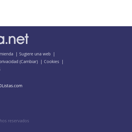
mienda
Sugiere una web
 privacidad
(
Cambiar
)
Cookies
S
0Listas.com
chos reservados