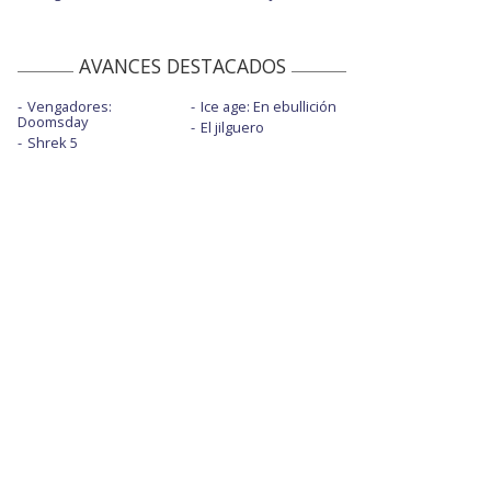
AVANCES DESTACADOS
Vengadores:
Ice age: En ebullición
Doomsday
El jilguero
Shrek 5