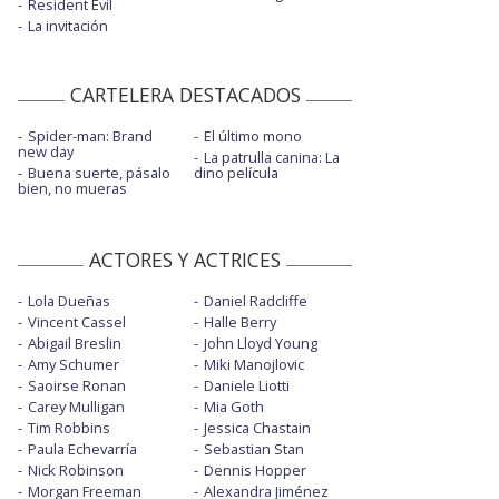
Resident Evil
La invitación
CARTELERA DESTACADOS
Spider-man: Brand
El último mono
new day
La patrulla canina: La
Buena suerte, pásalo
dino película
bien, no mueras
ACTORES Y ACTRICES
Lola Dueñas
Daniel Radcliffe
Vincent Cassel
Halle Berry
Abigail Breslin
John Lloyd Young
Amy Schumer
Miki Manojlovic
Saoirse Ronan
Daniele Liotti
Carey Mulligan
Mia Goth
Tim Robbins
Jessica Chastain
Paula Echevarría
Sebastian Stan
Nick Robinson
Dennis Hopper
Morgan Freeman
Alexandra Jiménez