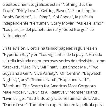
créditos cinematográficos están "Nothing But the
Truth", "Dirty Love", "Getting Played", "Searching for
Bobby De Niro", "Lil Pimp", "Sol Goode", la película
independiente "Perfume", "Scary Movie", "Así es el amor",
"Las parejas del planeta tierra" y "Good Burger" de
Nickelodeon".
En televisión, Elcetra ha tenido papeles regulares en
"Hyperion Bay" y en "Los vigilantes de la playa". Ha sido
estrella invitada en numerosas series de televisión, como
"Stacked", "Mad TV", "All That", "Just Shoot Me", "Two
Guys and a Girl", "Viva Variety", "Off Centre", "Baywatch
Nights", "Joey", "Summerland", "Hope and Faith",
"Manhunt: The Search for Americas Most Gorgeous
Male Model", "Eve", "Its All Relative", "Monster Island",
"Livin Large", "Battle Bots" y la serie familiar de la ABC
"Dance Fever". También ha aparecido en la película para