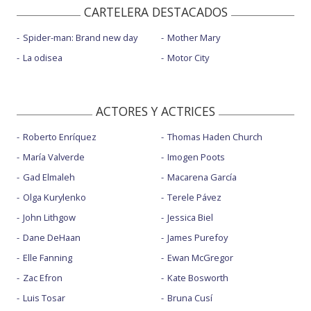
CARTELERA DESTACADOS
Spider-man: Brand new day
Mother Mary
La odisea
Motor City
ACTORES Y ACTRICES
Roberto Enríquez
Thomas Haden Church
María Valverde
Imogen Poots
Gad Elmaleh
Macarena García
Olga Kurylenko
Terele Pávez
John Lithgow
Jessica Biel
Dane DeHaan
James Purefoy
Elle Fanning
Ewan McGregor
Zac Efron
Kate Bosworth
Luis Tosar
Bruna Cusí