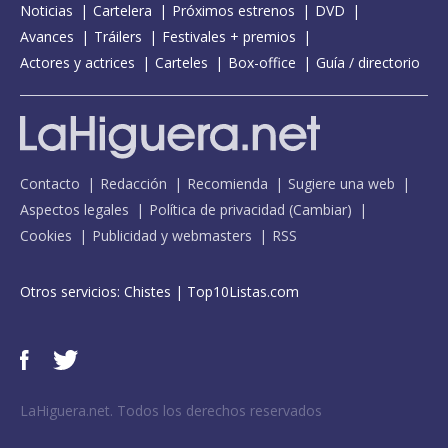
Noticias
Cartelera
Próximos estrenos
DVD
Avances
Tráilers
Festivales + premios
Actores y actrices
Carteles
Box-office
Guía / directorio
Contacto
Redacción
Recomienda
Sugiere una web
Aspectos legales
Política de privacidad
(
Cambiar
)
Cookies
Publicidad y webmasters
RSS
Otros servicios:
Chistes
|
Top10Listas.com
LaHiguera.net. Todos los derechos reservados