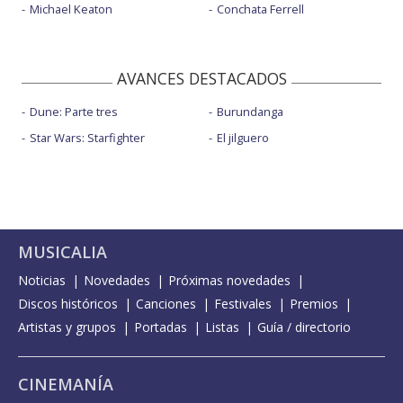
Michael Keaton
Conchata Ferrell
AVANCES DESTACADOS
Dune: Parte tres
Burundanga
Star Wars: Starfighter
El jilguero
MUSICALIA
Noticias
Novedades
Próximas novedades
Discos históricos
Canciones
Festivales
Premios
Artistas y grupos
Portadas
Listas
Guía / directorio
CINEMANÍA