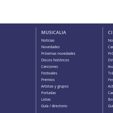
MUSICALIA
C
Noticias
Not
Novedades
Car
Próximas novedades
Pr
Discos históricos
DV
Canciones
Av
Festivales
Trá
Premios
Fe
Artistas y grupos
Act
Portadas
Car
Listas
Bo
Guía / directorio
Guí