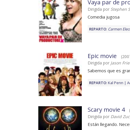
Vaya par de pr
Dirigida por
Stephen S
Comedia jugosa
REPARTO
:
Carmen Elec
Epic movie
(2007
Dirigida por
Jason Fri
Sabemos que es gra
REPARTO
:
Kal Penn
A
Scary movie 4
Dirigida por
David Zuc
Están llegando. Nece