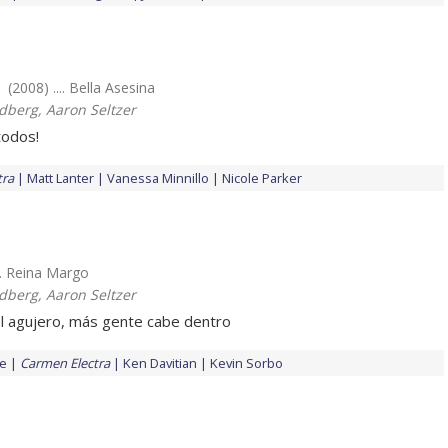
(2008) .... Bella Asesina
edberg, Aaron Seltzer
todos!
tra
Matt Lanter
Vanessa Minnillo
Nicole Parker
... Reina Margo
edberg, Aaron Seltzer
l agujero, más gente cabe dentro
re
Carmen Electra
Ken Davitian
Kevin Sorbo