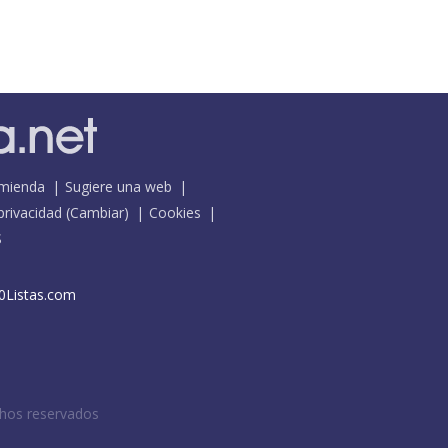
mienda
Sugiere una web
 privacidad
(
Cambiar
)
Cookies
S
0Listas.com
chos reservados