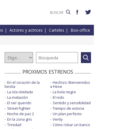
os
Actores y actrices
Carteles
Box-office
PROXIMOS ESTRENOS
En el corazón de la
Hechizo: Bienvenidos
bestia
a Hexe
La isla olvidada
La bola negra
La invitación
El nido
El ser querido
Sentido y sensibilidad
Street Fighter
Tiempo de victoria
Noche de paz 2
Un plan perfecto
En la zona gris
Verity
Trinidad
Cómo robar un banco