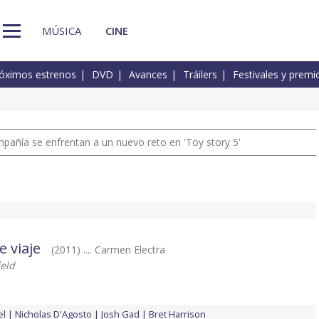
MÚSICA
CINE
óximos estrenos
DVD
Avances
Tráilers
Festivales y premi
pañía se enfrentan a un nuevo reto en 'Toy story 5'
 viaje
(2011) .... Carmen Electra
feld
el
Nicholas D'Agosto
Josh Gad
Bret Harrison