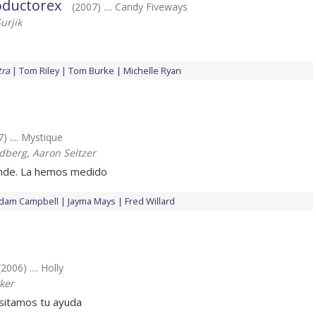
oductorex
(2007) .... Candy Fiveways
urjik
tra
Tom Riley
Tom Burke
Michelle Ryan
) .... Mystique
edberg, Aaron Seltzer
nde. La hemos medido
dam Campbell
Jayma Mays
Fred Willard
(2006) .... Holly
ker
sitamos tu ayuda