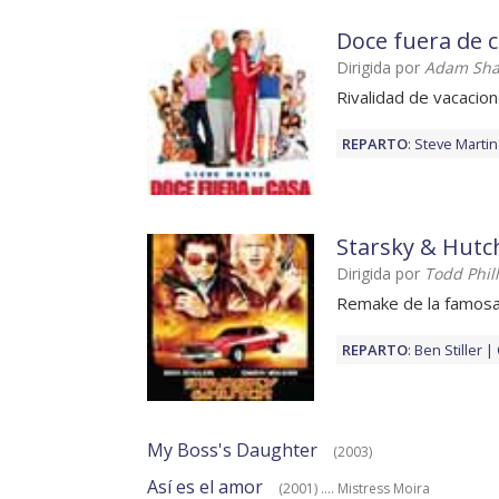
Doce fuera de 
Dirigida por
Adam Sh
Rivalidad de vacacio
REPARTO
:
Steve Martin
Starsky & Hutc
Dirigida por
Todd Phill
Remake de la famosa 
REPARTO
:
Ben Stiller
My Boss's Daughter
(2003)
Así es el amor
(2001) .... Mistress Moira