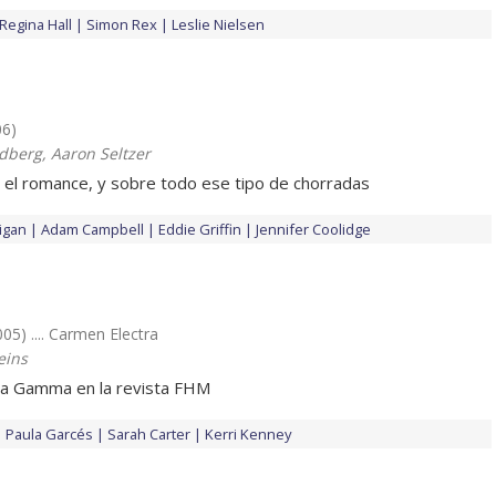
Regina Hall
Simon Rex
Leslie Nielsen
06)
edberg, Aaron Seltzer
 el romance, y sobre todo ese tipo de chorradas
igan
Adam Campbell
Eddie Griffin
Jennifer Coolidge
005) .... Carmen Electra
eins
a Gamma en la revista FHM
Paula Garcés
Sarah Carter
Kerri Kenney