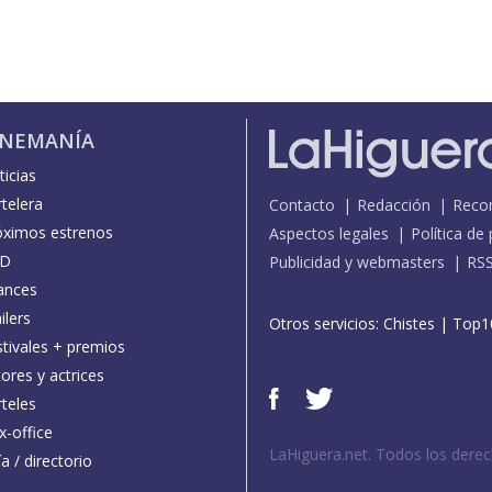
INEMANÍA
icias
telera
Contacto
Redacción
Reco
óximos estrenos
Aspectos legales
Política de
D
Publicidad y webmasters
RS
ances
ilers
Otros servicios:
Chistes
|
Top1
stivales + premios
ores y actrices
teles
x-office
LaHiguera.net. Todos los dere
a / directorio