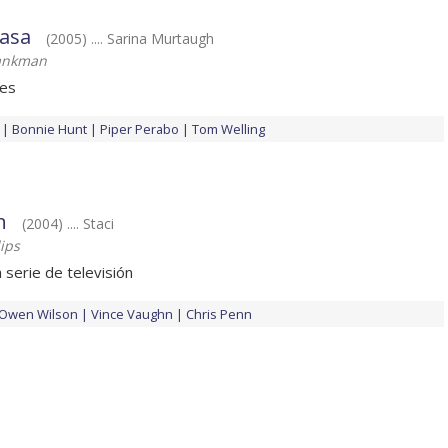
casa
(2005) .... Sarina Murtaugh
ankman
nes
Bonnie Hunt
Piper Perabo
Tom Welling
h
(2004) .... Staci
ips
serie de televisión
Owen Wilson
Vince Vaughn
Chris Penn