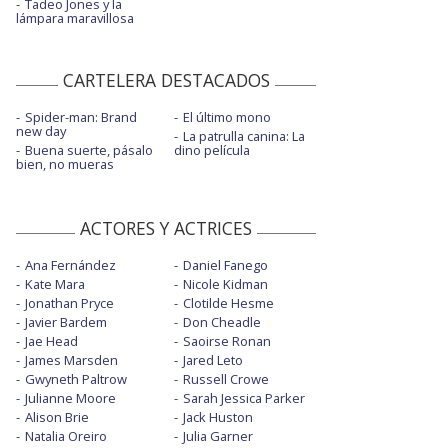
Tadeo Jones y la
lámpara maravillosa
CARTELERA DESTACADOS
Spider-man: Brand
El último mono
new day
La patrulla canina: La
Buena suerte, pásalo
dino película
bien, no mueras
ACTORES Y ACTRICES
Ana Fernández
Daniel Fanego
Kate Mara
Nicole Kidman
Jonathan Pryce
Clotilde Hesme
Javier Bardem
Don Cheadle
Jae Head
Saoirse Ronan
James Marsden
Jared Leto
Gwyneth Paltrow
Russell Crowe
Julianne Moore
Sarah Jessica Parker
Alison Brie
Jack Huston
Natalia Oreiro
Julia Garner