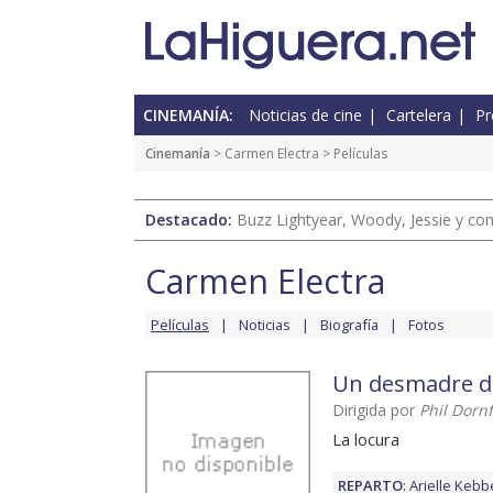
CINEMANÍA:
Noticias de cine
Cartelera
Pr
Cinemanía
>
Carmen Electra
> Películas
Destacado:
Buzz Lightyear, Woody, Jessie y com
Carmen Electra
Películas
Noticias
Biografía
Fotos
Un desmadre de
Dirigida por
Phil Dorn
La locura
REPARTO
:
Arielle Kebb