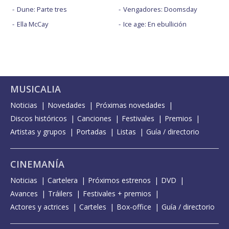
Dune: Parte tres
Vengadores: Doomsday
Ella McCay
Ice age: En ebullición
MUSICALIA
Noticias
Novedades
Próximas novedades
Discos históricos
Canciones
Festivales
Premios
Artistas y grupos
Portadas
Listas
Guía / directorio
CINEMANÍA
Noticias
Cartelera
Próximos estrenos
DVD
Avances
Tráilers
Festivales + premios
Actores y actrices
Carteles
Box-office
Guía / directorio