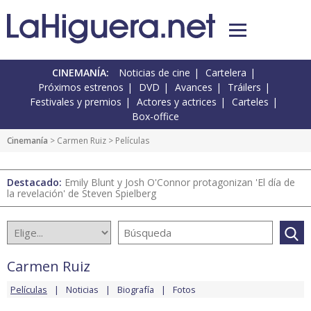
CINEMANÍA:
Noticias de cine
Cartelera
Próximos estrenos
DVD
Avances
Tráilers
Festivales y premios
Actores y actrices
Carteles
Box-office
Cinemanía
>
Carmen Ruiz
> Películas
Destacado:
Emily Blunt y Josh O'Connor protagonizan 'El día de
la revelación' de Steven Spielberg
Carmen Ruiz
Películas
Noticias
Biografía
Fotos