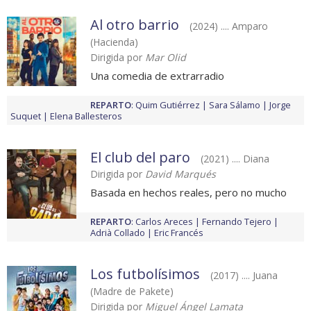
Al otro barrio
(2024) .... Amparo
(Hacienda)
Dirigida por
Mar Olid
Una comedia de extrarradio
REPARTO
:
Quim Gutiérrez
Sara Sálamo
Jorge
Suquet
Elena Ballesteros
El club del paro
(2021) .... Diana
Dirigida por
David Marqués
Basada en hechos reales, pero no mucho
REPARTO
:
Carlos Areces
Fernando Tejero
Adrià Collado
Eric Francés
Los futbolísimos
(2017) .... Juana
(Madre de Pakete)
Dirigida por
Miguel Ángel Lamata