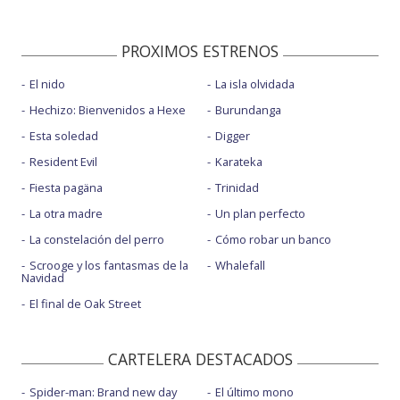
PROXIMOS ESTRENOS
El nido
La isla olvidada
Hechizo: Bienvenidos a Hexe
Burundanga
Esta soledad
Digger
Resident Evil
Karateka
Fiesta pagäna
Trinidad
La otra madre
Un plan perfecto
La constelación del perro
Cómo robar un banco
Scrooge y los fantasmas de la
Whalefall
Navidad
El final de Oak Street
CARTELERA DESTACADOS
Spider-man: Brand new day
El último mono