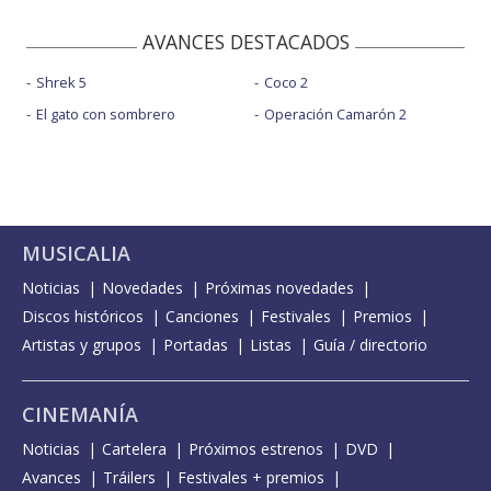
AVANCES DESTACADOS
Shrek 5
Coco 2
El gato con sombrero
Operación Camarón 2
MUSICALIA
Noticias
Novedades
Próximas novedades
Discos históricos
Canciones
Festivales
Premios
Artistas y grupos
Portadas
Listas
Guía / directorio
CINEMANÍA
Noticias
Cartelera
Próximos estrenos
DVD
Avances
Tráilers
Festivales + premios