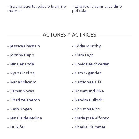
Buena suerte, pásalo bien, no
La patrulla canina: La dino
mueras
película
ACTORES Y ACTRICES
Jessica Chastain
Eddie Murphy
Johnny Depp
Clara Lago
Nina Arianda
Hovik Keuchkerian
Ryan Gosling
Cam Gigandet
Ivana Milicevic
Caitriona Balfe
Tamar Novas
Rosamund Pike
Charlize Theron
Sandra Bullock
Seth Rogen
Christina Ricci
Natalia de Molina
María José Alfonso
Liu Yifei
Charlie Plummer