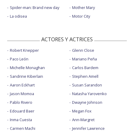
Spider-man: Brand new day
Mother Mary
La odisea
Motor City
ACTORES Y ACTRICES
Robert Knepper
Glenn Close
Paco León
Mariano Peña
Michelle Monaghan
Carlos Bardem
Sandrine Kiberlain
Stephen Amell
Aaron Eckhart
Susan Sarandon
Jason Momoa
Natasha Yarovenko
Pablo Rivero
Dwayne Johnson
Edouard Baer
Megan Fox
Inma Cuesta
Ann-Margret
Carmen Machi
Jennifer Lawrence