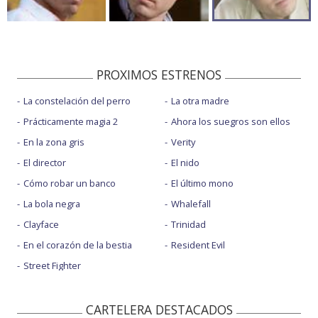
PROXIMOS ESTRENOS
La constelación del perro
La otra madre
Prácticamente magia 2
Ahora los suegros son ellos
En la zona gris
Verity
El director
El nido
Cómo robar un banco
El último mono
La bola negra
Whalefall
Clayface
Trinidad
En el corazón de la bestia
Resident Evil
Street Fighter
CARTELERA DESTACADOS