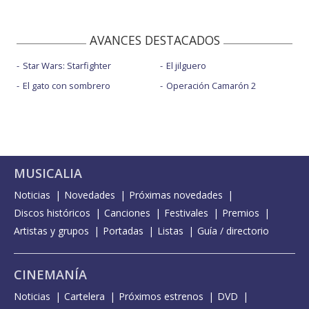
AVANCES DESTACADOS
Star Wars: Starfighter
El jilguero
El gato con sombrero
Operación Camarón 2
MUSICALIA
Noticias
Novedades
Próximas novedades
Discos históricos
Canciones
Festivales
Premios
Artistas y grupos
Portadas
Listas
Guía / directorio
CINEMANÍA
Noticias
Cartelera
Próximos estrenos
DVD