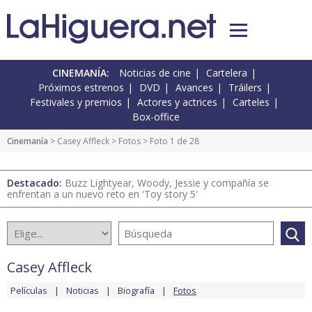
CINEMANÍA:
Noticias de cine
Cartelera
Próximos estrenos
DVD
Avances
Tráilers
Festivales y premios
Actores y actrices
Carteles
Box-office
Cinemanía
>
Casey Affleck
>
Fotos
> Foto 1 de 28
Destacado:
Buzz Lightyear, Woody, Jessie y compañía se
enfrentan a un nuevo reto en 'Toy story 5'
Casey Affleck
Películas
Noticias
Biografía
Fotos