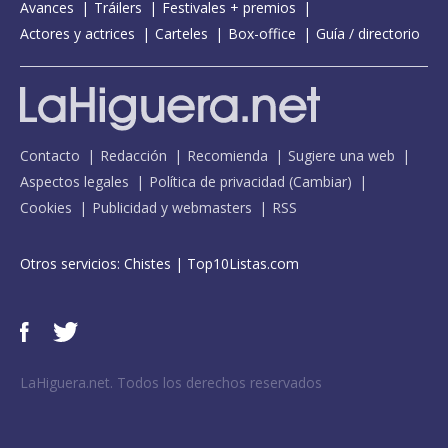
Avances
Tráilers
Festivales + premios
Actores y actrices
Carteles
Box-office
Guía / directorio
Contacto
Redacción
Recomienda
Sugiere una web
Aspectos legales
Política de privacidad
(
Cambiar
)
Cookies
Publicidad y webmasters
RSS
Otros servicios:
Chistes
|
Top10Listas.com
LaHiguera.net. Todos los derechos reservados