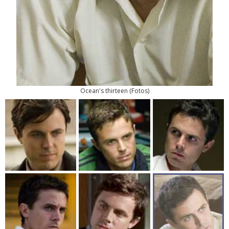
Ocean's thirteen
(
Fotos
)