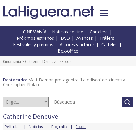
CINEMANÍA:
Noticias de cine
Cartelera
Próximos estrenos
DVD
Avances
Tráilers
Festivales y premios
Actores y actrices
Carteles
Box-office
Cinemanía
>
Catherine Deneuve
> Fotos
Destacado:
Matt Damon protagoniza 'La odisea' del cineasta
Christopher Nolan
Catherine Deneuve
Películas
Noticias
Biografía
Fotos