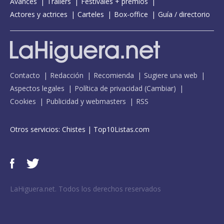
Avances
Tráilers
Festivales + premios
Actores y actrices
Carteles
Box-office
Guía / directorio
Contacto
Redacción
Recomienda
Sugiere una web
Aspectos legales
Política de privacidad
(
Cambiar
)
Cookies
Publicidad y webmasters
RSS
Otros servicios:
Chistes
|
Top10Listas.com
LaHiguera.net. Todos los derechos reservados