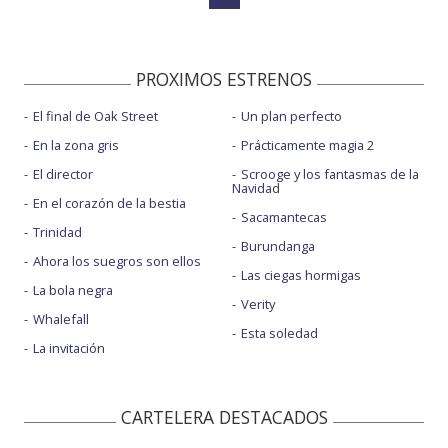
PROXIMOS ESTRENOS
El final de Oak Street
Un plan perfecto
En la zona gris
Prácticamente magia 2
El director
Scrooge y los fantasmas de la
Navidad
En el corazón de la bestia
Sacamantecas
Trinidad
Burundanga
Ahora los suegros son ellos
Las ciegas hormigas
La bola negra
Verity
Whalefall
Esta soledad
La invitación
CARTELERA DESTACADOS