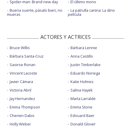
Spider-man: Brand new day
El último mono
Buena suerte, pásalo bien, no
La patrulla canina: La dino
mueras
película
ACTORES Y ACTRICES
Bruce Willis
Bárbara Lennie
Bárbara Santa-Cruz
Anna Castillo
Saoirse Ronan
Justin Timberlake
Vincent Lacoste
Eduardo Noriega
Javier Cámara
Katie Holmes
Victoria Abril
Salma Hayek
Jay Hernandez
Marta Larralde
Emma Thompson
Emma Stone
Cherien Dabis
Edouard Baer
Holly Weber
Donald Glover