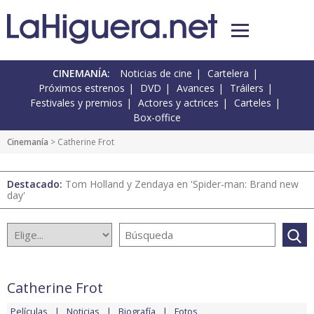
CINEMANÍA:
Noticias de cine
Cartelera
Próximos estrenos
DVD
Avances
Tráilers
Festivales y premios
Actores y actrices
Carteles
Box-office
Cinemanía
> Catherine Frot
Destacado:
Tom Holland y Zendaya en 'Spider-man: Brand new
day'
Catherine Frot
Películas
Noticias
Biografía
Fotos