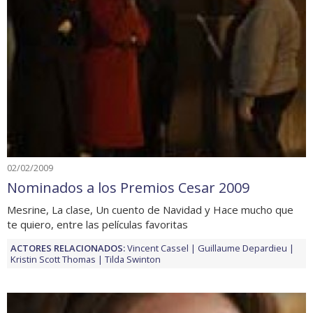
02/02/2009
Nominados a los Premios Cesar 2009
Mesrine, La clase, Un cuento de Navidad y Hace mucho que
te quiero, entre las películas favoritas
ACTORES RELACIONADOS:
Vincent Cassel
Guillaume Depardieu
Kristin Scott Thomas
Tilda Swinton