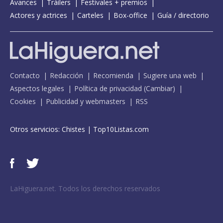
Avances
Tráilers
Festivales + premios
Actores y actrices
Carteles
Box-office
Guía / directorio
Contacto
Redacción
Recomienda
Sugiere una web
Aspectos legales
Política de privacidad
(
Cambiar
)
Cookies
Publicidad y webmasters
RSS
Otros servicios:
Chistes
|
Top10Listas.com
LaHiguera.net. Todos los derechos reservados