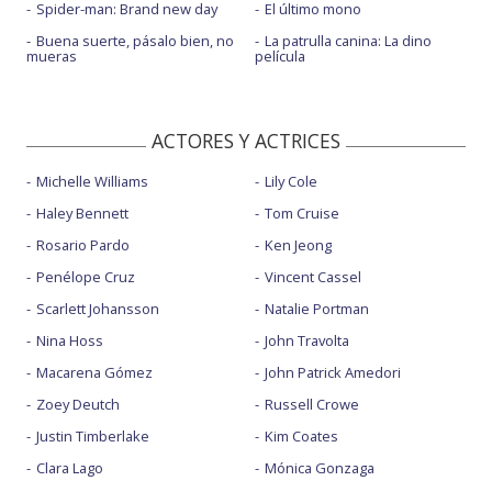
Spider-man: Brand new day
El último mono
Buena suerte, pásalo bien, no
La patrulla canina: La dino
mueras
película
ACTORES Y ACTRICES
Michelle Williams
Lily Cole
Haley Bennett
Tom Cruise
Rosario Pardo
Ken Jeong
Penélope Cruz
Vincent Cassel
Scarlett Johansson
Natalie Portman
Nina Hoss
John Travolta
Macarena Gómez
John Patrick Amedori
Zoey Deutch
Russell Crowe
Justin Timberlake
Kim Coates
Clara Lago
Mónica Gonzaga