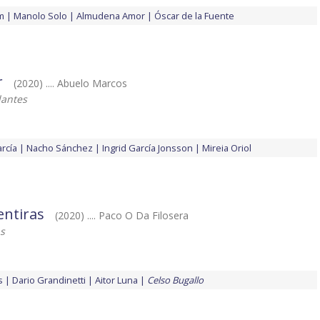
m
Manolo Solo
Almudena Amor
Óscar de la Fuente
r
(2020) .... Abuelo Marcos
lantes
rcía
Nacho Sánchez
Ingrid García Jonsson
Mireia Oriol
entiras
(2020) .... Paco O Da Filosera
s
s
Dario Grandinetti
Aitor Luna
Celso Bugallo