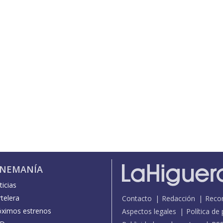
INEMANÍA
icias
telera
Contacto
Redacción
Reco
óximos estrenos
Aspectos legales
Política de