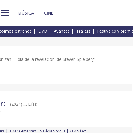
MÚSICA
CINE
óximos estrenos
DVD
Avances
Tráilers
Festivales y premi
izan 'El día de la revelación' de Steven Spielberg
rt
(2024) .... Elías
o
ara
Javier Gutiérrez
Valèria Sorolla
Xavi Sáez