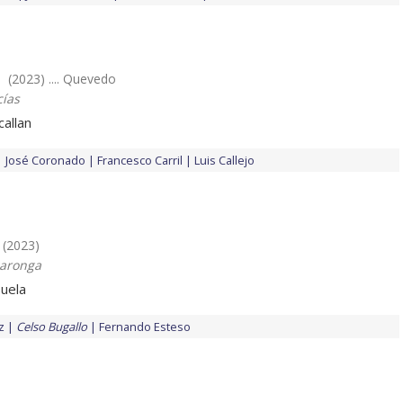
(2023) .... Quevedo
ías
allan
José Coronado
Francesco Carril
Luis Callejo
(2023)
laronga
uela
z
Celso Bugallo
Fernando Esteso