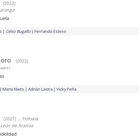
(2022)
laronga
uela
z
Celso Bugallo
Fernando Esteso
 oro
(2022)
varri
as
Marta Nieto
Adrián Lastra
Vicky Peña
(2021) .... Fortuna
 León de Aranoa
fidelidad