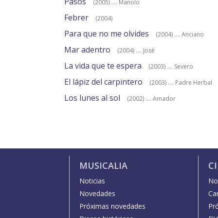
Pasos
(2005) .... Manolo
Febrer
(2004)
Para que no me olvides
(2004) .... Anciano
Mar adentro
(2004) .... José
La vida que te espera
(2003) .... Severo
El lápiz del carpintero
(2003) .... Padre Herbal
Los lunes al sol
(2002) .... Amador
MUSICALIA
C
Noticias
Not
Novedades
Car
Próximas novedades
Pr