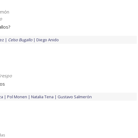
Ramón
o
llos?
ez
Celso Bugallo
Diego Anido
Crespo
dos
za
Pol Monen
Natalia Tena
Gustavo Salmerón
das