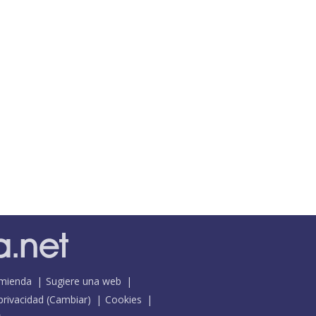
mienda
Sugiere una web
 privacidad
(
Cambiar
)
Cookies