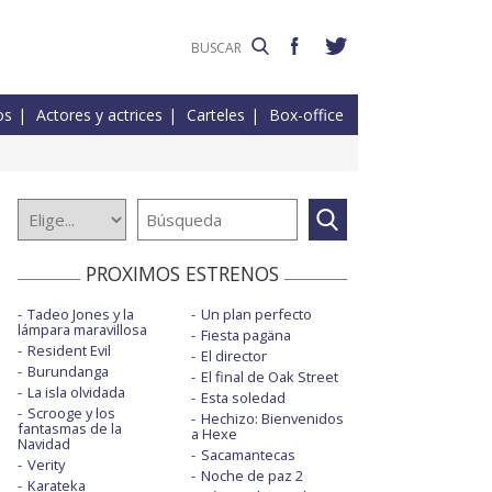
os
Actores y actrices
Carteles
Box-office
PROXIMOS ESTRENOS
Tadeo Jones y la
Un plan perfecto
lámpara maravillosa
Fiesta pagäna
Resident Evil
El director
Burundanga
El final de Oak Street
La isla olvidada
Esta soledad
Scrooge y los
Hechizo: Bienvenidos
fantasmas de la
a Hexe
Navidad
Sacamantecas
Verity
Noche de paz 2
Karateka