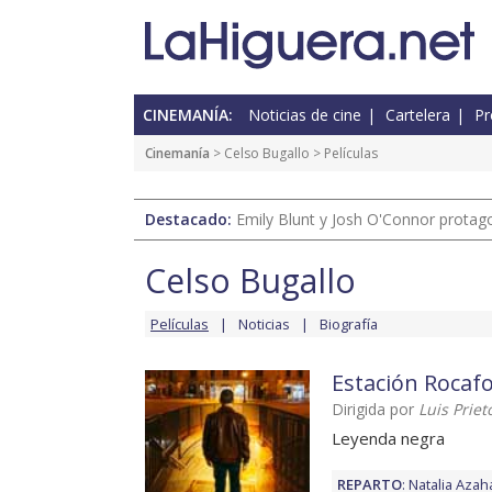
CINEMANÍA:
Noticias de cine
Cartelera
Pr
Cinemanía
>
Celso Bugallo
> Películas
Destacado:
Emily Blunt y Josh O'Connor protagon
Celso Bugallo
Películas
Noticias
Biografía
Estación Rocafo
Dirigida por
Luis Priet
Leyenda negra
REPARTO
:
Natalia Azah