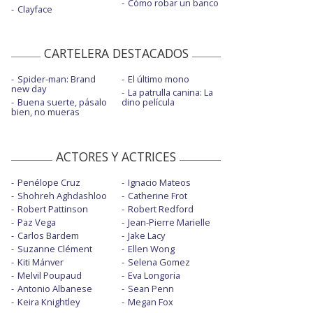
Cómo robar un banco
Clayface
CARTELERA DESTACADOS
Spider-man: Brand
El último mono
new day
La patrulla canina: La
Buena suerte, pásalo
dino película
bien, no mueras
ACTORES Y ACTRICES
Penélope Cruz
Ignacio Mateos
Shohreh Aghdashloo
Catherine Frot
Robert Pattinson
Robert Redford
Paz Vega
Jean-Pierre Marielle
Carlos Bardem
Jake Lacy
Suzanne Clément
Ellen Wong
Kiti Mánver
Selena Gomez
Melvil Poupaud
Eva Longoria
Antonio Albanese
Sean Penn
Keira Knightley
Megan Fox