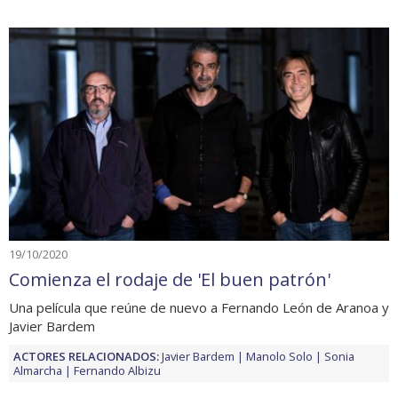
19/10/2020
Comienza el rodaje de 'El buen patrón'
Una película que reúne de nuevo a Fernando León de Aranoa y
Javier Bardem
ACTORES RELACIONADOS:
Javier Bardem
Manolo Solo
Sonia
Almarcha
Fernando Albizu