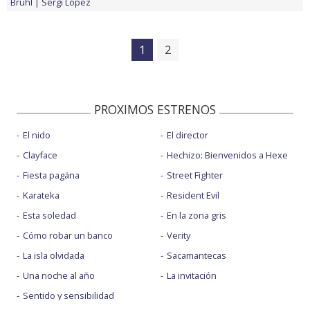
Brühl
Sergi López
1
2
PROXIMOS ESTRENOS
El nido
El director
Clayface
Hechizo: Bienvenidos a Hexe
Fiesta pagäna
Street Fighter
Karateka
Resident Evil
Esta soledad
En la zona gris
Cómo robar un banco
Verity
La isla olvidada
Sacamantecas
Una noche al año
La invitación
Sentido y sensibilidad