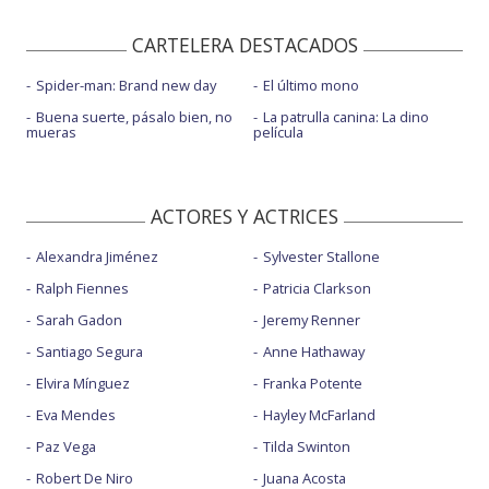
CARTELERA DESTACADOS
Spider-man: Brand new day
El último mono
Buena suerte, pásalo bien, no
La patrulla canina: La dino
mueras
película
ACTORES Y ACTRICES
Alexandra Jiménez
Sylvester Stallone
Ralph Fiennes
Patricia Clarkson
Sarah Gadon
Jeremy Renner
Santiago Segura
Anne Hathaway
Elvira Mínguez
Franka Potente
Eva Mendes
Hayley McFarland
Paz Vega
Tilda Swinton
Robert De Niro
Juana Acosta