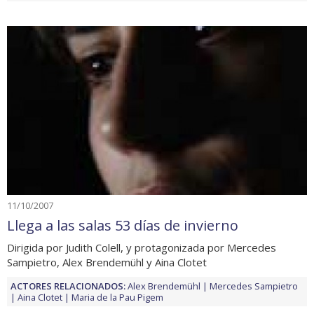
11/10/2007
Llega a las salas 53 días de invierno
Dirigida por Judith Colell, y protagonizada por Mercedes
Sampietro, Alex Brendemühl y Aina Clotet
ACTORES RELACIONADOS:
Alex Brendemühl
Mercedes Sampietro
Aina Clotet
Maria de la Pau Pigem