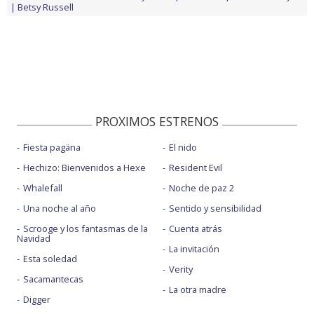
Betsy Russell
PROXIMOS ESTRENOS
Fiesta pagäna
El nido
Hechizo: Bienvenidos a Hexe
Resident Evil
Whalefall
Noche de paz 2
Una noche al año
Sentido y sensibilidad
Scrooge y los fantasmas de la
Cuenta atrás
Navidad
La invitación
Esta soledad
Verity
Sacamantecas
La otra madre
Digger