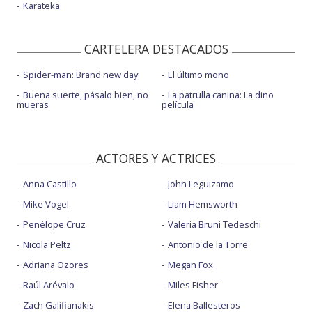
Karateka
CARTELERA DESTACADOS
Spider-man: Brand new day
El último mono
Buena suerte, pásalo bien, no
La patrulla canina: La dino
mueras
película
ACTORES Y ACTRICES
Anna Castillo
John Leguizamo
Mike Vogel
Liam Hemsworth
Penélope Cruz
Valeria Bruni Tedeschi
Nicola Peltz
Antonio de la Torre
Adriana Ozores
Megan Fox
Raúl Arévalo
Miles Fisher
Zach Galifianakis
Elena Ballesteros