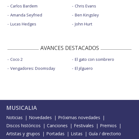
Carlos Bardem
Chris Evans
Amanda Seyfried
Ben Kingsley
Lucas Hedges
John Hurt
AVANCES DESTACADOS
Coco 2
El gato con sombrero
Vengadores: Doomsday
El jilguero
MUSICALIA
Noticias
Novedades
Próximas novedades
Discos históricos
Canciones
Festivales
Premios
Artistas y grupos
Portadas
Listas
Guía / directorio