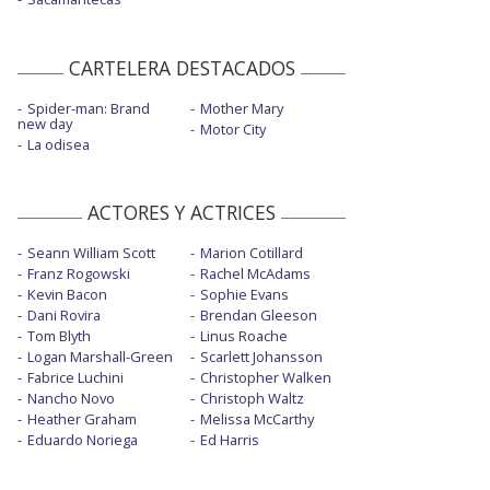
CARTELERA DESTACADOS
Spider-man: Brand
Mother Mary
new day
Motor City
La odisea
ACTORES Y ACTRICES
Seann William Scott
Marion Cotillard
Franz Rogowski
Rachel McAdams
Kevin Bacon
Sophie Evans
Dani Rovira
Brendan Gleeson
Tom Blyth
Linus Roache
Logan Marshall-Green
Scarlett Johansson
Fabrice Luchini
Christopher Walken
Nancho Novo
Christoph Waltz
Heather Graham
Melissa McCarthy
Eduardo Noriega
Ed Harris