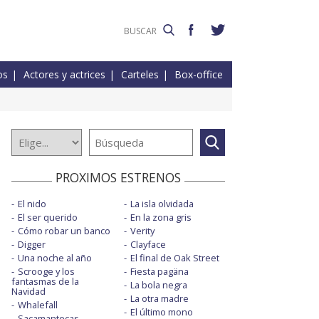
os
Actores y actrices
Carteles
Box-office
PROXIMOS ESTRENOS
El nido
La isla olvidada
El ser querido
En la zona gris
Cómo robar un banco
Verity
Digger
Clayface
Una noche al año
El final de Oak Street
Scrooge y los
Fiesta pagäna
fantasmas de la
La bola negra
Navidad
La otra madre
Whalefall
El último mono
Sacamantecas