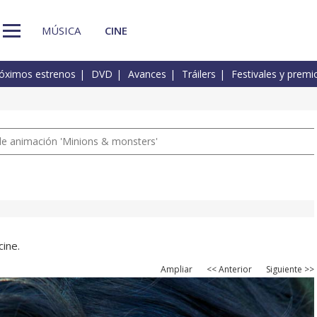
MÚSICA
CINE
óximos estrenos
DVD
Avances
Tráilers
Festivales y premi
a de animación 'Minions & monsters'
cine.
Ampliar
<< Anterior
Siguiente >>