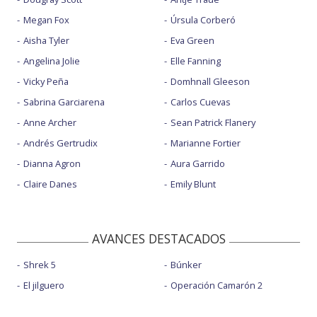
Megan Fox
Úrsula Corberó
Aisha Tyler
Eva Green
Angelina Jolie
Elle Fanning
Vicky Peña
Domhnall Gleeson
Sabrina Garciarena
Carlos Cuevas
Anne Archer
Sean Patrick Flanery
Andrés Gertrudix
Marianne Fortier
Dianna Agron
Aura Garrido
Claire Danes
Emily Blunt
AVANCES DESTACADOS
Shrek 5
Búnker
El jilguero
Operación Camarón 2