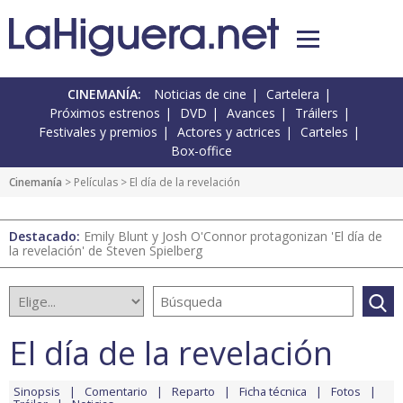
CINEMANÍA:
Noticias de cine
Cartelera
Próximos estrenos
DVD
Avances
Tráilers
Festivales y premios
Actores y actrices
Carteles
Box-office
Cinemanía
> Películas > El día de la revelación
Destacado:
Emily Blunt y Josh O'Connor protagonizan 'El día de
la revelación' de Steven Spielberg
El día de la revelación
Sinopsis
Comentario
Reparto
Ficha técnica
Fotos