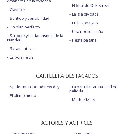
Amanecer en la cosecha
El final de Oak Street
Clayface
La isla olvidada
Sentido y sensibilidad
En la zona gris
Un plan perfecto
Una noche al año
Scrooge y los fantasmas de la
Navidad
Fiesta pagäna
Sacamantecas
La bola negra
CARTELERA DESTACADOS
Spider-man: Brand new day
La patrulla canina: La dino
película
El último mono
Mother Mary
ACTORES Y ACTRICES
Dougray Scott
Antje Traue