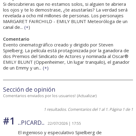
Si descubrieras que no estamos solos, si alguien te abriera
los ojos y te lo demostrase, ¿te asustarías? La verdad será
revelada a ocho mil millones de personas. Los personajes
MARGARET FAIRCHILD - EMILY BLUNT Meteoróloga de un
canal de...
(
+
)
Comentario
Evento cinematográfico creado y dirigido por Steven
Spielberg. La película está protagonizada por la ganadora de
dos Premios del Sindicato de Actores y nominada al Oscar®
EMILY BLUNT (Oppenheimer, Un lugar tranquilo), el ganador
de un Emmy y un...
(
+
)
Sección de opinión
Comentarios enviados por los usuarios!
(
Actualizar
)
1 resultados. Comentarios del 1 al 1. Página 1 de 1
#1
..PICARD..
22/07/2026 | 17:55
El ingenioso y especulativo Spielberg de