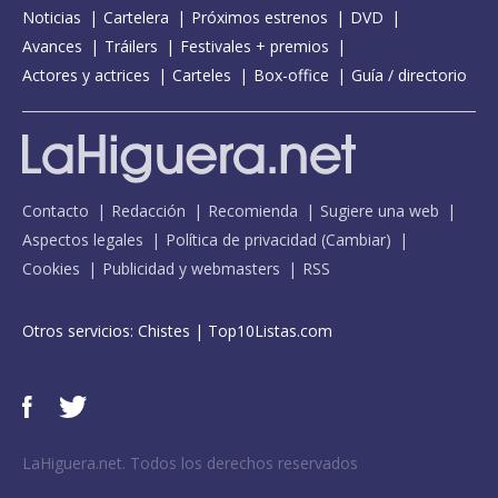
Noticias
Cartelera
Próximos estrenos
DVD
Avances
Tráilers
Festivales + premios
Actores y actrices
Carteles
Box-office
Guía / directorio
Contacto
Redacción
Recomienda
Sugiere una web
Aspectos legales
Política de privacidad
(
Cambiar
)
Cookies
Publicidad y webmasters
RSS
Otros servicios:
Chistes
|
Top10Listas.com
LaHiguera.net. Todos los derechos reservados