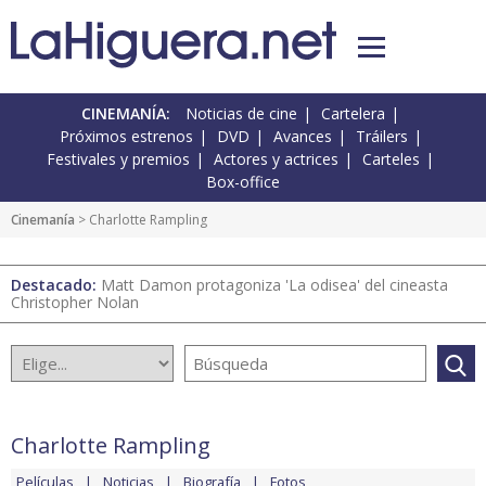
CINEMANÍA:
Noticias de cine
Cartelera
Próximos estrenos
DVD
Avances
Tráilers
Festivales y premios
Actores y actrices
Carteles
Box-office
Cinemanía
> Charlotte Rampling
Destacado:
Matt Damon protagoniza 'La odisea' del cineasta
Christopher Nolan
Charlotte Rampling
Películas
Noticias
Biografía
Fotos