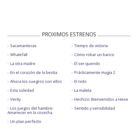
PROXIMOS ESTRENOS
Sacamantecas
Tiempo de victoria
Whalefall
Cómo robar un banco
La otra madre
El ser querido
En el corazón de la bestia
Prácticamente magia 2
Ahora los suegros son ellos
El nido
Esta soledad
La maleta
Verity
Hechizo: Bienvenidos a Hexe
Los juegos del hambre:
Sentido y sensibilidad
Amanecer en la cosecha
Un plan perfecto