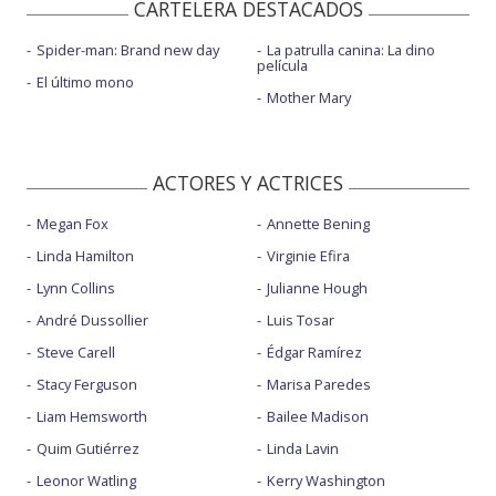
CARTELERA DESTACADOS
Spider-man: Brand new day
La patrulla canina: La dino
película
El último mono
Mother Mary
ACTORES Y ACTRICES
Megan Fox
Annette Bening
Linda Hamilton
Virginie Efira
Lynn Collins
Julianne Hough
André Dussollier
Luis Tosar
Steve Carell
Édgar Ramírez
Stacy Ferguson
Marisa Paredes
Liam Hemsworth
Bailee Madison
Quim Gutiérrez
Linda Lavin
Leonor Watling
Kerry Washington