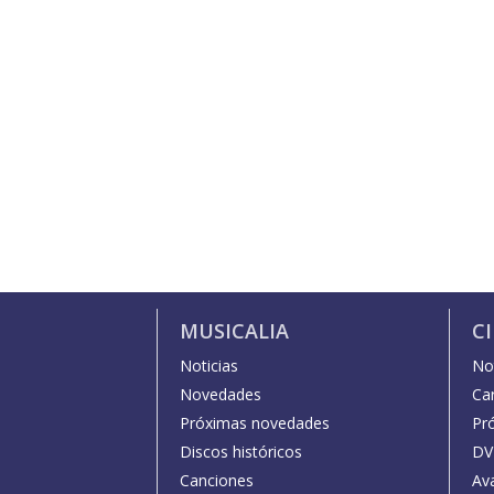
MUSICALIA
C
Noticias
Not
Novedades
Car
Próximas novedades
Pr
Discos históricos
DV
Canciones
Av