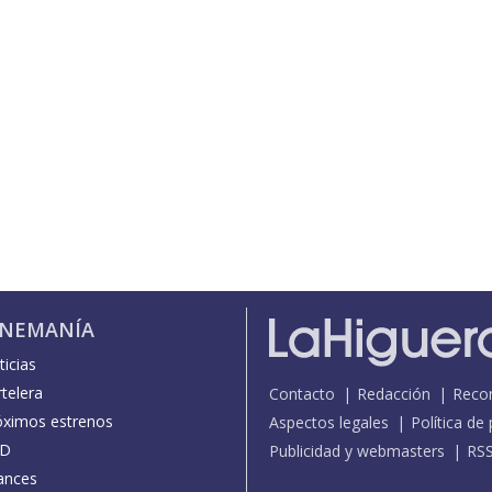
INEMANÍA
icias
telera
Contacto
Redacción
Reco
óximos estrenos
Aspectos legales
Política de
D
Publicidad y webmasters
RS
ances