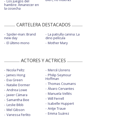
Los juegos del
hambre: Amanecer en
la cosecha
CARTELERA DESTACADOS
Spider-man: Brand
La patrulla canina: La
new day
dino película
El último mono
Mother Mary
ACTORES Y ACTRICES
Nicola Peltz
Mercé Llorens
James Hong
Philip Seymour
Hoffman
Eva Green
Thomas Coumans
Natalie Dormer
Álvaro Cervantes
Andrea Lowe
Manuela Vellés
Javier Cámara
Will Ferrell
Samantha Bee
Isabelle Huppert
Leslie Bibb
Antje Traue
Mel Gibson
Emma Suárez
Vanessa Ferlito