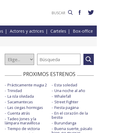
os
Actores y actrices
Carteles
Box-office
PROXIMOS ESTRENOS
Prácticamente magia 2
Esta soledad
Trinidad
Una noche al año
La isla olvidada
Whalefall
Sacamantecas
Street Fighter
Las ciegas hormigas
Fiesta pagäna
Cuenta atrás
En el corazón de la
bestia
Tadeo Jones y la
lámpara maravillosa
Burundanga
Tiempo de victoria
Buena suerte, pásalo
bien, no mueras