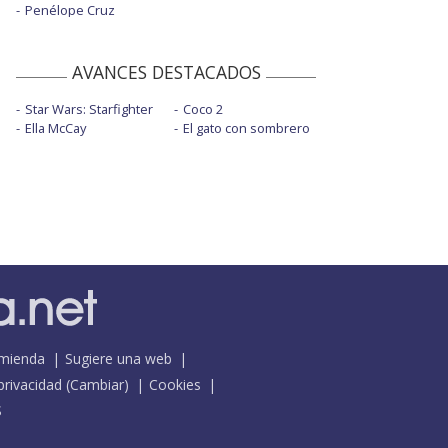
Penélope Cruz
AVANCES DESTACADOS
Star Wars: Starfighter
Coco 2
Ella McCay
El gato con sombrero
mienda
Sugiere una web
 privacidad
(
Cambiar
)
Cookies
S