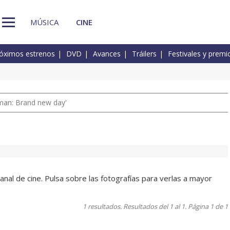
MÚSICA
CINE
óximos estrenos
DVD
Avances
Tráilers
Festivales y premi
man: Brand new day'
anal de cine. Pulsa sobre las fotografías para verlas a mayor
1 resultados. Resultados del 1 al 1. Página 1 de 1