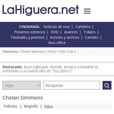
CINEMANÍA:
Noticias de cine
Cartelera
Próximos estrenos
DVD
Avances
Tráilers
Festivales y premios
Actores y actrices
Carteles
Box-office
Cinemanía
>
Chelan Simmons
>
Fotos
> Foto 3 de 3
Destacado:
Buzz Lightyear, Woody, Jessie y compañía se
enfrentan a un nuevo reto en 'Toy story 5'
Chelan Simmons
Películas
Biografía
Fotos