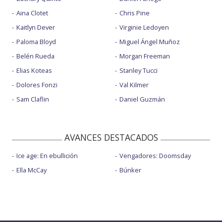
Aina Clotet
Chris Pine
Kaitlyn Dever
Virginie Ledoyen
Paloma Bloyd
Miguel Ángel Muñoz
Belén Rueda
Morgan Freeman
Elias Koteas
Stanley Tucci
Dolores Fonzi
Val Kilmer
Sam Claflin
Daniel Guzmán
AVANCES DESTACADOS
Ice age: En ebullición
Vengadores: Doomsday
Ella McCay
Búnker