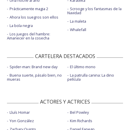
Una noche al año
Karateka
Prácticamente magia 2
Scrooge y los fantasmas de la
Navidad
Ahora los suegros son ellos
La maleta
La bola negra
Whalefall
Los juegos del hambre:
Amanecer en la cosecha
CARTELERA DESTACADOS
Spider-man: Brand new day
El último mono
Buena suerte, pásalo bien, no
La patrulla canina: La dino
mueras
película
ACTORES Y ACTRICES
Lluís Homar
Bel Powley
Yon González
Kim Richards
Zachary Quinto
Daniel Fanego