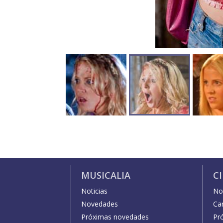
MUSICALIA
C
Noticias
Not
Novedades
Car
Próximas novedades
Pr