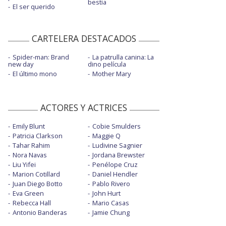
bestia
El ser querido
CARTELERA DESTACADOS
Spider-man: Brand
La patrulla canina: La
new day
dino película
El último mono
Mother Mary
ACTORES Y ACTRICES
Emily Blunt
Cobie Smulders
Patricia Clarkson
Maggie Q
Tahar Rahim
Ludivine Sagnier
Nora Navas
Jordana Brewster
Liu Yifei
Penélope Cruz
Marion Cotillard
Daniel Hendler
Juan Diego Botto
Pablo Rivero
Eva Green
John Hurt
Rebecca Hall
Mario Casas
Antonio Banderas
Jamie Chung