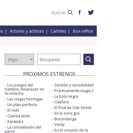
os
Actores y actrices
Carteles
Box-office
PROXIMOS ESTRENOS
Los juegos del
Sentido y sensibilidad
hambre: Amanecer en
Prácticamente magia 2
la cosecha
La bola negra
Las ciegas hormigas
Clayface
Un plan perfecto
El final de Oak Street
El nido
En la zona gris
Cuenta atrás
Burundanga
Karateka
Verity
La constelación del
En el corazón de la
perro