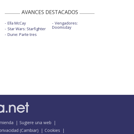
AVANCES DESTACADOS
Ella McCay
Vengadores:
Doomsday
Star Wars: Starfighter
Dune: Parte tres
mienda
Sugiere una web
 privacidad
(
Cambiar
)
Cookies