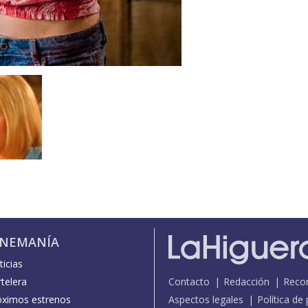
INEMANÍA
icias
telera
Contacto
Redacción
Reco
óximos estrenos
Aspectos legales
Política de