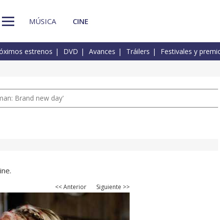
MÚSICA
CINE
óximos estrenos
DVD
Avances
Tráilers
Festivales y premi
man: Brand new day'
ine.
<< Anterior
Siguiente >>