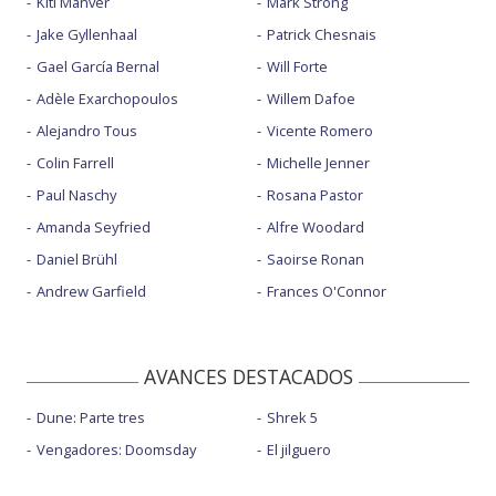
Kiti Mánver
Mark Strong
Jake Gyllenhaal
Patrick Chesnais
Gael García Bernal
Will Forte
Adèle Exarchopoulos
Willem Dafoe
Alejandro Tous
Vicente Romero
Colin Farrell
Michelle Jenner
Paul Naschy
Rosana Pastor
Amanda Seyfried
Alfre Woodard
Daniel Brühl
Saoirse Ronan
Andrew Garfield
Frances O'Connor
AVANCES DESTACADOS
Dune: Parte tres
Shrek 5
Vengadores: Doomsday
El jilguero