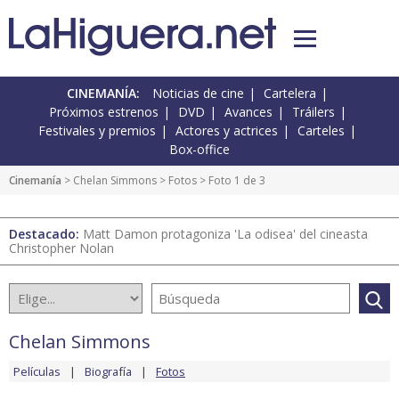
CINEMANÍA:
Noticias de cine
Cartelera
Próximos estrenos
DVD
Avances
Tráilers
Festivales y premios
Actores y actrices
Carteles
Box-office
Cinemanía
>
Chelan Simmons
>
Fotos
> Foto 1 de 3
Destacado:
Matt Damon protagoniza 'La odisea' del cineasta
Christopher Nolan
Chelan Simmons
Películas
Biografía
Fotos