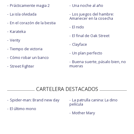
Prácticamente magia 2
Una noche al año
La isla olvidada
Los juegos del hambre:
Amanecer en la cosecha
En el corazón de la bestia
El nido
Karateka
El final de Oak Street
Verity
Clayface
Tiempo de victoria
Un plan perfecto
Cómo robar un banco
Buena suerte, pásalo bien, no
mueras
Street Fighter
CARTELERA DESTACADOS
Spider-man: Brand new day
La patrulla canina: La dino
película
El último mono
Mother Mary