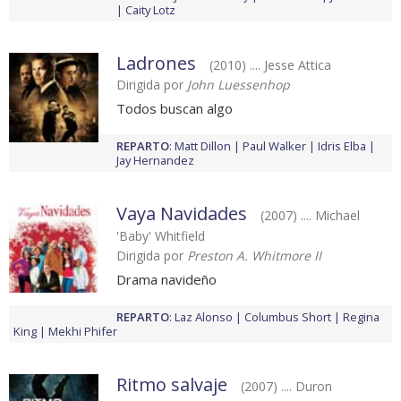
Caity Lotz
Ladrones
(2010) .... Jesse Attica
Dirigida por
John Luessenhop
Todos buscan algo
REPARTO
:
Matt Dillon
Paul Walker
Idris Elba
Jay Hernandez
Vaya Navidades
(2007) .... Michael
'Baby' Whitfield
Dirigida por
Preston A. Whitmore II
Drama navideño
REPARTO
:
Laz Alonso
Columbus Short
Regina
King
Mekhi Phifer
Ritmo salvaje
(2007) .... Duron