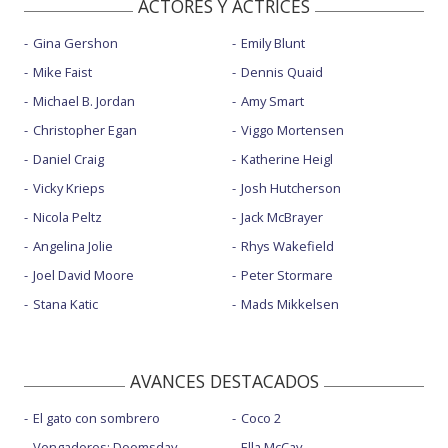
ACTORES Y ACTRICES
Gina Gershon
Emily Blunt
Mike Faist
Dennis Quaid
Michael B. Jordan
Amy Smart
Christopher Egan
Viggo Mortensen
Daniel Craig
Katherine Heigl
Vicky Krieps
Josh Hutcherson
Nicola Peltz
Jack McBrayer
Angelina Jolie
Rhys Wakefield
Joel David Moore
Peter Stormare
Stana Katic
Mads Mikkelsen
AVANCES DESTACADOS
El gato con sombrero
Coco 2
Vengadores: Doomsday
Ella McCay