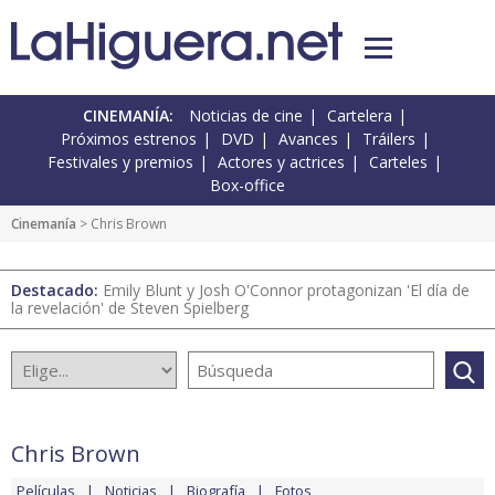
CINEMANÍA:
Noticias de cine
Cartelera
Próximos estrenos
DVD
Avances
Tráilers
Festivales y premios
Actores y actrices
Carteles
Box-office
Cinemanía
> Chris Brown
Destacado:
Emily Blunt y Josh O'Connor protagonizan 'El día de
la revelación' de Steven Spielberg
Chris Brown
Películas
Noticias
Biografía
Fotos