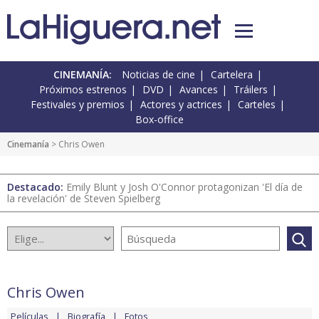
CINEMANÍA:
Noticias de cine
Cartelera
Próximos estrenos
DVD
Avances
Tráilers
Festivales y premios
Actores y actrices
Carteles
Box-office
Cinemanía
> Chris Owen
Destacado:
Emily Blunt y Josh O'Connor protagonizan 'El día de
la revelación' de Steven Spielberg
Chris Owen
Películas
Biografía
Fotos