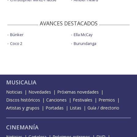
AVANCES DESTACADOS
Búnker
Ella McCay
Coco 2
Burundanga
MUSICALIA
Noticias
Novedades
Próximas novedades
Discos históricos
Canciones
Festivales
Premios
Artistas y grupos
Portadas
Listas
Guía / directorio
CINEMANÍA
Noticias
Cartelera
Próximos estrenos
DVD