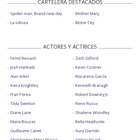
CARTELERA DESTACADOS
Spider-man: Brand new day
Mother Mary
La odisea
Motor City
ACTORES Y ACTRICES
Fermí Reixach
Zach Gilford
Josh Hartnett
Kevin Costner
Alan Arkin
Macarena García
Keira Knightley
Kenneth Branagh
Fran Perea
Robert Downey Jr.
Tilda Swinton
Rene Russo
Diane Lane
Shailene Woodley
María Bouzas
Bella Heathcote
Guillaume Canet
Aura Garrido
Christopher Mintz-Plasse
Amber Heard