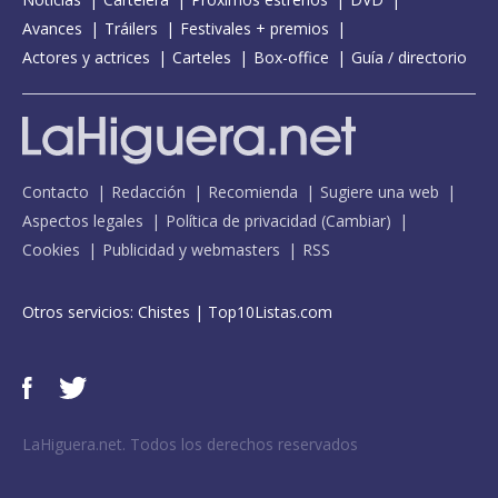
Avances
Tráilers
Festivales + premios
Actores y actrices
Carteles
Box-office
Guía / directorio
Contacto
Redacción
Recomienda
Sugiere una web
Aspectos legales
Política de privacidad
(
Cambiar
)
Cookies
Publicidad y webmasters
RSS
Otros servicios:
Chistes
|
Top10Listas.com
LaHiguera.net. Todos los derechos reservados