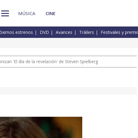
MÚSICA
CINE
óximos estrenos
DVD
Avances
Tráilers
Festivales y premi
izan 'El día de la revelación' de Steven Spielberg