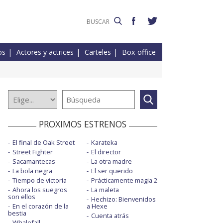
os
Actores y actrices
Carteles
Box-office
PROXIMOS ESTRENOS
El final de Oak Street
Karateka
Street Fighter
El director
Sacamantecas
La otra madre
La bola negra
El ser querido
Tiempo de victoria
Prácticamente magia 2
Ahora los suegros
La maleta
son ellos
Hechizo: Bienvenidos
En el corazón de la
a Hexe
bestia
Cuenta atrás
Whalefall