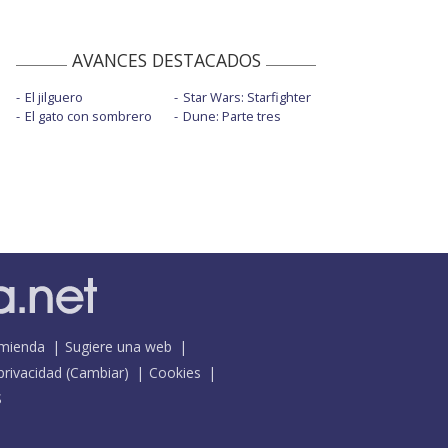
AVANCES DESTACADOS
El jilguero
Star Wars: Starfighter
El gato con sombrero
Dune: Parte tres
mienda
Sugiere una web
 privacidad
(
Cambiar
)
Cookies
S