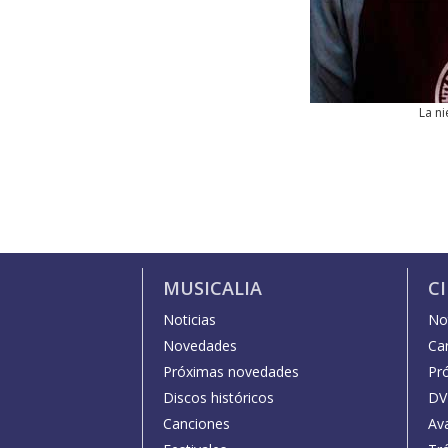
La ni
MUSICALIA
C
Noticias
Not
Novedades
Car
Próximas novedades
Pr
Discos históricos
DV
Canciones
Av