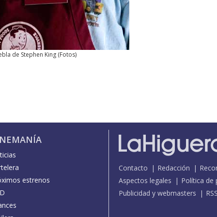
ebla de Stephen King
(
Fotos
)
INEMANÍA
icias
telera
Contacto
Redacción
Reco
óximos estrenos
Aspectos legales
Política de
D
Publicidad y webmasters
RS
ances