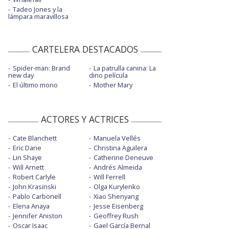
Tadeo Jones y la
lámpara maravillosa
CARTELERA DESTACADOS
Spider-man: Brand
La patrulla canina: La
new day
dino película
El último mono
Mother Mary
ACTORES Y ACTRICES
Cate Blanchett
Manuela Vellés
Eric Dane
Christina Aguilera
Lin Shaye
Catherine Deneuve
Will Arnett
Andrés Almeida
Robert Carlyle
Will Ferrell
John Krasinski
Olga Kurylenko
Pablo Carbonell
Xiao Shenyang
Elena Anaya
Jesse Eisenberg
Jennifer Aniston
Geoffrey Rush
Oscar Isaac
Gael García Bernal