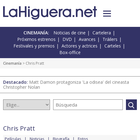
CINEMANÍA:
Noticias de cine
Cartelera
Próximos estrenos
DVD
Avances
Tráilers
Festivales y premios
Actores y actrices
Carteles
Box-office
Cinemanía
> Chris Pratt
Destacado:
Matt Damon protagoniza 'La odisea' del cineasta
Christopher Nolan
Chris Pratt
Películas
Noticias
Biografía
Fotos