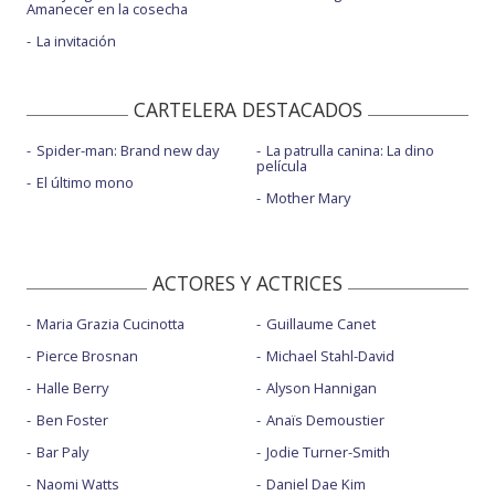
Amanecer en la cosecha
La invitación
CARTELERA DESTACADOS
Spider-man: Brand new day
La patrulla canina: La dino
película
El último mono
Mother Mary
ACTORES Y ACTRICES
Maria Grazia Cucinotta
Guillaume Canet
Pierce Brosnan
Michael Stahl-David
Halle Berry
Alyson Hannigan
Ben Foster
Anaïs Demoustier
Bar Paly
Jodie Turner-Smith
Naomi Watts
Daniel Dae Kim