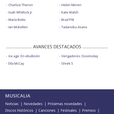
Charlize Theron
Helen Mirren
Isiah Whitlock Jr.
Kate Walsh
María Botto
Brad Pitt
Ian McKellen
Tadanobu Asano
AVANCES DESTACADOS
Ice age: En ebullición
Vengadores: Doomsday
Ella McCay
Shrek 5
MUSICALIA
Noticias
Novedades
Próximas novedades
Discos históricos
Canciones
Festivales
Premios