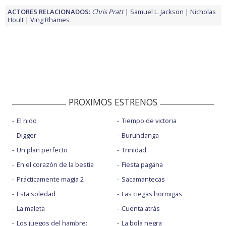
ACTORES RELACIONADOS:
Chris Pratt
Samuel L. Jackson
Nicholas
Hoult
Ving Rhames
PROXIMOS ESTRENOS
El nido
Tiempo de victoria
Digger
Burundanga
Un plan perfecto
Trinidad
En el corazón de la bestia
Fiesta pagäna
Prácticamente magia 2
Sacamantecas
Esta soledad
Las ciegas hormigas
La maleta
Cuenta atrás
Los juegos del hambre:
La bola negra