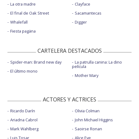
La otra madre
Clayface
El final de Oak Street
Sacamantecas
Whalefall
Digger
Fiesta pagäna
CARTELERA DESTACADOS
Spider-man: Brand new day
La patrulla canina: La dino
película
El último mono
Mother Mary
ACTORES Y ACTRICES
Ricardo Darín
Olivia Colman
Ariadna Cabrol
John Michael Higgins
Mark Wahlberg
Saoirse Ronan
Luis Tosar
Alice Eve