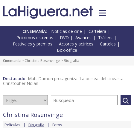
CINEMANÍA:
Noticias de cine
Cartelera
Próximos estrenos
DVD
Avances
Tráilers
Festivales y premios
Actores y actrices
Carteles
Box-office
Cinemanía
>
Christina Rosenvinge
> Biografía
Destacado:
Matt Damon protagoniza 'La odisea' del cineasta
Christopher Nolan
Christina Rosenvinge
Películas
Biografía
Fotos