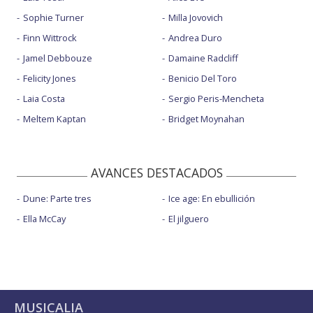
Sophie Turner
Milla Jovovich
Finn Wittrock
Andrea Duro
Jamel Debbouze
Damaine Radcliff
Felicity Jones
Benicio Del Toro
Laia Costa
Sergio Peris-Mencheta
Meltem Kaptan
Bridget Moynahan
AVANCES DESTACADOS
Dune: Parte tres
Ice age: En ebullición
Ella McCay
El jilguero
MUSICALIA