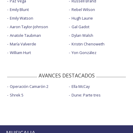
Paz Vega
Russell Brand
Emily Blunt
Rebel Wilson
Emily Watson
Hugh Laurie
Aaron Taylor-Johnson
Gal Gadot
Anatole Taubman
Dylan Walsh
María Valverde
Kristin Chenoweth
William Hurt
Yon González
AVANCES DESTACADOS
Operación Camarón 2
Ella McCay
Shrek 5
Dune: Parte tres
MUSICALIA