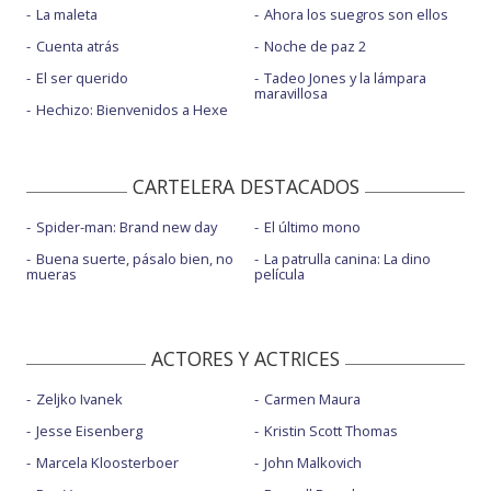
La maleta
Ahora los suegros son ellos
Cuenta atrás
Noche de paz 2
El ser querido
Tadeo Jones y la lámpara
maravillosa
Hechizo: Bienvenidos a Hexe
CARTELERA DESTACADOS
Spider-man: Brand new day
El último mono
Buena suerte, pásalo bien, no
La patrulla canina: La dino
mueras
película
ACTORES Y ACTRICES
Zeljko Ivanek
Carmen Maura
Jesse Eisenberg
Kristin Scott Thomas
Marcela Kloosterboer
John Malkovich