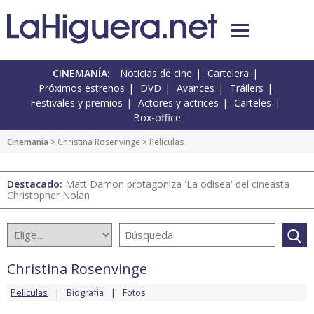
CINEMANÍA:
Noticias de cine
Cartelera
Próximos estrenos
DVD
Avances
Tráilers
Festivales y premios
Actores y actrices
Carteles
Box-office
Cinemanía
>
Christina Rosenvinge
> Películas
Destacado:
Matt Damon protagoniza 'La odisea' del cineasta
Christopher Nolan
Christina Rosenvinge
Películas
Biografía
Fotos