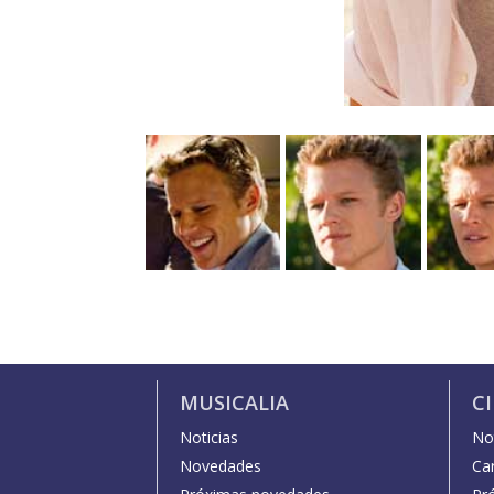
MUSICALIA
C
Noticias
Not
Novedades
Car