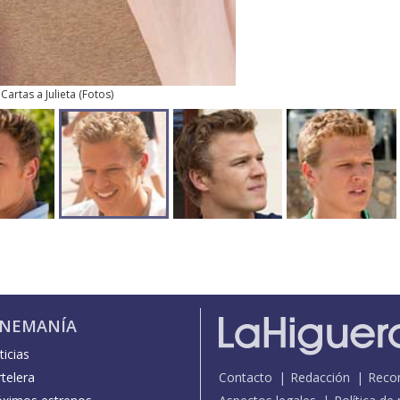
Cartas a Julieta
(
Fotos
)
INEMANÍA
icias
telera
Contacto
Redacción
Reco