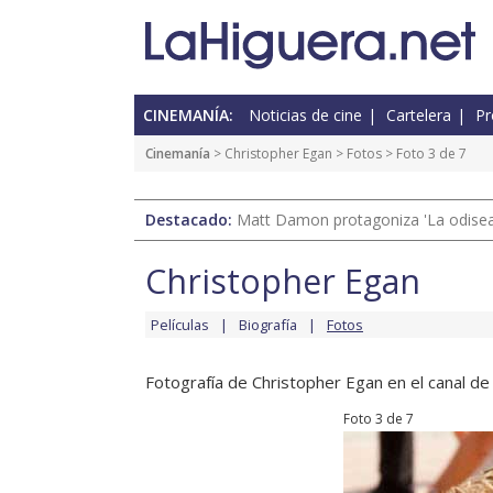
CINEMANÍA:
Noticias de cine
Cartelera
Pr
Cinemanía
>
Christopher Egan
>
Fotos
> Foto 3 de 7
Destacado:
Matt Damon protagoniza 'La odisea'
Christopher Egan
Películas
Biografía
Fotos
Fotografía de Christopher Egan en el canal de 
Foto 3 de 7