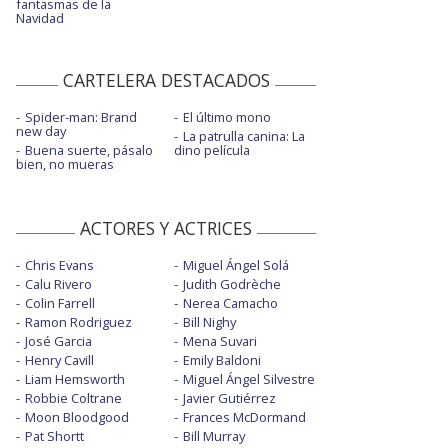
fantasmas de la
Navidad
CARTELERA DESTACADOS
Spider-man: Brand
El último mono
new day
La patrulla canina: La
Buena suerte, pásalo
dino película
bien, no mueras
ACTORES Y ACTRICES
Chris Evans
Miguel Ángel Solá
Calu Rivero
Judith Godrèche
Colin Farrell
Nerea Camacho
Ramon Rodriguez
Bill Nighy
José Garcia
Mena Suvari
Henry Cavill
Emily Baldoni
Liam Hemsworth
Miguel Ángel Silvestre
Robbie Coltrane
Javier Gutiérrez
Moon Bloodgood
Frances McDormand
Pat Shortt
Bill Murray