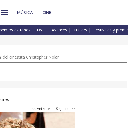
MÚSICA
CINE
óximos estrenos
DVD
Avances
Tráilers
Festivales y premi
 del cineasta Christopher Nolan
cine.
<< Anterior
Siguiente >>