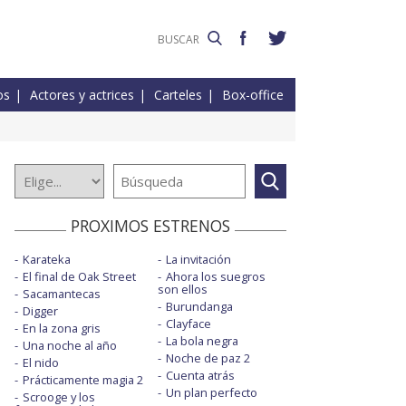
os
Actores y actrices
Carteles
Box-office
PROXIMOS ESTRENOS
Karateka
La invitación
El final de Oak Street
Ahora los suegros
son ellos
Sacamantecas
Burundanga
Digger
Clayface
En la zona gris
La bola negra
Una noche al año
Noche de paz 2
El nido
Cuenta atrás
Prácticamente magia 2
Un plan perfecto
Scrooge y los