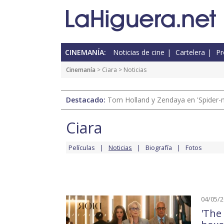
CINEMANÍA:
Noticias de cine
Cartelera
Pr
Cinemanía
>
Ciara
> Noticias
Destacado:
Tom Holland y Zendaya en 'Spider-
Ciara
Películas
Noticias
Biografía
Fotos
04/05/
'The