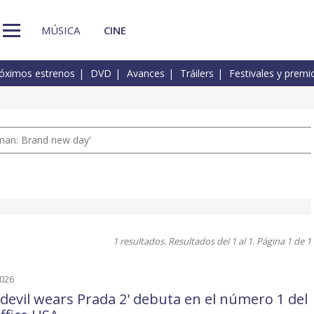
MÚSICA
CINE
óximos estrenos
DVD
Avances
Tráilers
Festivales y premi
man: Brand new day'
1 resultados. Resultados del 1 al 1. Página 1 de 1
2026
 devil wears Prada 2' debuta en el número 1 del