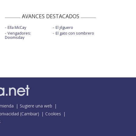
AVANCES DESTACADOS
Ella McCay
El jilguero
Vengadores:
El gato con sombrero
Doomsday
mienda
Sugiere una web
 privacidad
(
Cambiar
)
Cookies
S