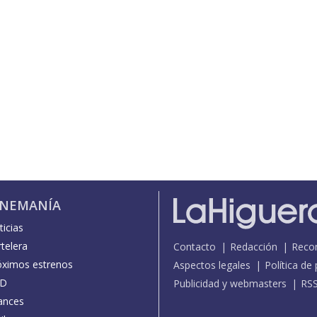
INEMANÍA
icias
telera
Contacto
Redacción
Reco
óximos estrenos
Aspectos legales
Política de
D
Publicidad y webmasters
RS
ances