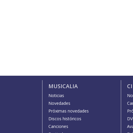
MUSICALIA
C
Noticias
Not
Novedades
Car
Próximas novedades
Pr
Discos históricos
DV
Canciones
Av