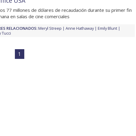
ffice USA
os 77 millones de dólares de recaudación durante su primer fin
ana en salas de cine comerciales
ES RELACIONADOS:
Meryl Streep
Anne Hathaway
Emily Blunt
y Tucci
1