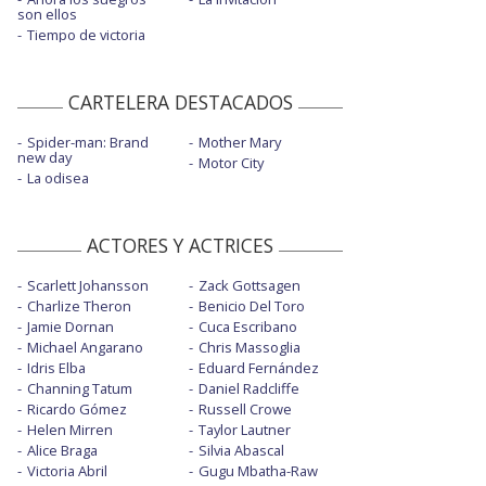
son ellos
Tiempo de victoria
CARTELERA DESTACADOS
Spider-man: Brand
Mother Mary
new day
Motor City
La odisea
ACTORES Y ACTRICES
Scarlett Johansson
Zack Gottsagen
Charlize Theron
Benicio Del Toro
Jamie Dornan
Cuca Escribano
Michael Angarano
Chris Massoglia
Idris Elba
Eduard Fernández
Channing Tatum
Daniel Radcliffe
Ricardo Gómez
Russell Crowe
Helen Mirren
Taylor Lautner
Alice Braga
Silvia Abascal
Victoria Abril
Gugu Mbatha-Raw