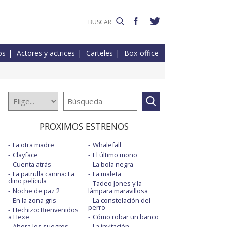
os
Actores y actrices
Carteles
Box-office
PROXIMOS ESTRENOS
La otra madre
Whalefall
Clayface
El último mono
Cuenta atrás
La bola negra
La patrulla canina: La
La maleta
dino película
Tadeo Jones y la
Noche de paz 2
lámpara maravillosa
En la zona gris
La constelación del
perro
Hechizo: Bienvenidos
a Hexe
Cómo robar un banco
Ahora los suegros
La invitación