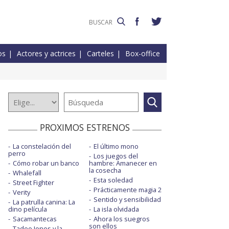
os
Actores y actrices
Carteles
Box-office
PROXIMOS ESTRENOS
La constelación del
El último mono
perro
Los juegos del
Cómo robar un banco
hambre: Amanecer en
la cosecha
Whalefall
Esta soledad
Street Fighter
Prácticamente magia 2
Verity
Sentido y sensibilidad
La patrulla canina: La
dino película
La isla olvidada
Sacamantecas
Ahora los suegros
son ellos
Tadeo Jones y la