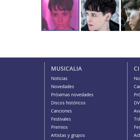
MUSICALIA
C
Noticias
Not
Novedades
Car
Próximas novedades
Pr
Discos históricos
DV
Canciones
Av
Festivales
Trá
Premios
Fe
Artistas y grupos
Act