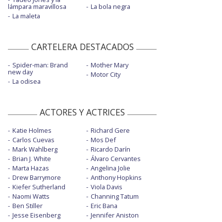
lámpara maravillosa
La bola negra
La maleta
CARTELERA DESTACADOS
Spider-man: Brand
Mother Mary
new day
Motor City
La odisea
ACTORES Y ACTRICES
Katie Holmes
Richard Gere
Carlos Cuevas
Mos Def
Mark Wahlberg
Ricardo Darín
Brian J. White
Álvaro Cervantes
Marta Hazas
Angelina Jolie
Drew Barrymore
Anthony Hopkins
Kiefer Sutherland
Viola Davis
Naomi Watts
Channing Tatum
Ben Stiller
Eric Bana
Jesse Eisenberg
Jennifer Aniston