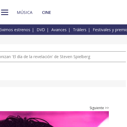
MÚSICA
CINE
óximos estrenos
DVD
Avances
Tráilers
Festivales y premi
izan 'El día de la revelación' de Steven Spielberg
Siguiente >>