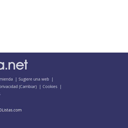
mienda
Sugiere una web
 privacidad
(
Cambiar
)
Cookies
S
0Listas.com