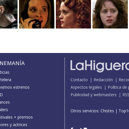
INEMANÍA
icias
telera
Contacto
Redacción
Reco
óximos estrenos
Aspectos legales
Política de
D
Publicidad y webmasters
RS
ances
ilers
Otros servicios:
Chistes
|
Top1
stivales + premios
ores y actrices