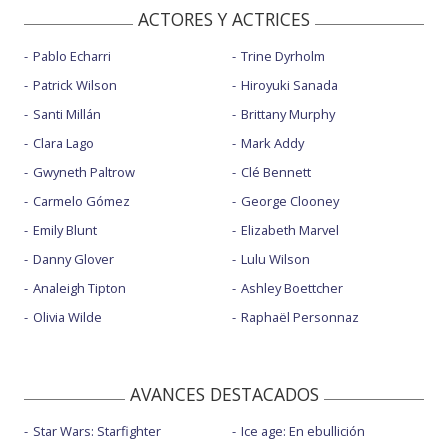
ACTORES Y ACTRICES
Pablo Echarri
Trine Dyrholm
Patrick Wilson
Hiroyuki Sanada
Santi Millán
Brittany Murphy
Clara Lago
Mark Addy
Gwyneth Paltrow
Clé Bennett
Carmelo Gómez
George Clooney
Emily Blunt
Elizabeth Marvel
Danny Glover
Lulu Wilson
Analeigh Tipton
Ashley Boettcher
Olivia Wilde
Raphaël Personnaz
AVANCES DESTACADOS
Star Wars: Starfighter
Ice age: En ebullición