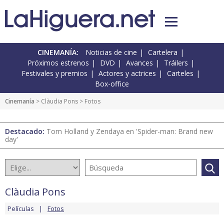
CINEMANÍA:
Noticias de cine
Cartelera
Próximos estrenos
DVD
Avances
Tráilers
Festivales y premios
Actores y actrices
Carteles
Box-office
Cinemanía
>
Clàudia Pons
> Fotos
Destacado:
Tom Holland y Zendaya en 'Spider-man: Brand new
day'
Clàudia Pons
Películas
Fotos