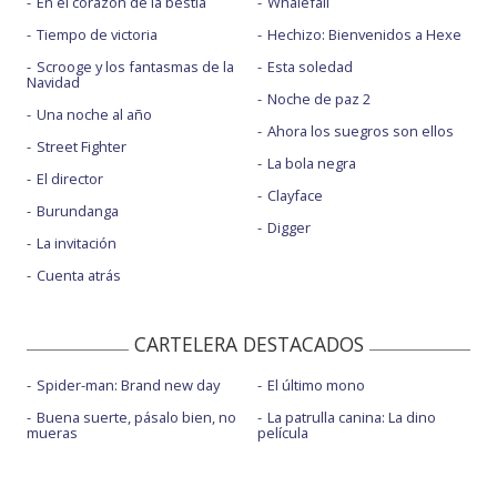
En el corazón de la bestia
Whalefall
Tiempo de victoria
Hechizo: Bienvenidos a Hexe
Scrooge y los fantasmas de la
Esta soledad
Navidad
Noche de paz 2
Una noche al año
Ahora los suegros son ellos
Street Fighter
La bola negra
El director
Clayface
Burundanga
Digger
La invitación
Cuenta atrás
CARTELERA DESTACADOS
Spider-man: Brand new day
El último mono
Buena suerte, pásalo bien, no
La patrulla canina: La dino
mueras
película