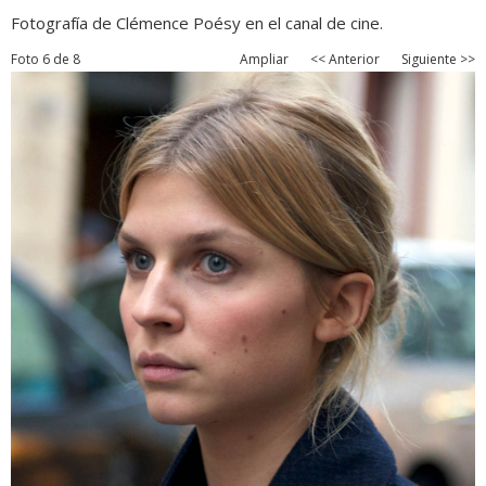
Fotografía de Clémence Poésy en el canal de cine.
Foto 6 de 8
Ampliar
<< Anterior
Siguiente >>