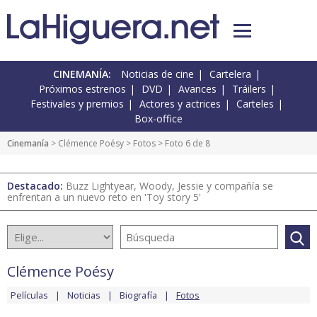
CINEMANÍA:
Noticias de cine
Cartelera
Próximos estrenos
DVD
Avances
Tráilers
Festivales y premios
Actores y actrices
Carteles
Box-office
Cinemanía
>
Clémence Poésy
>
Fotos
> Foto 6 de 8
Destacado:
Buzz Lightyear, Woody, Jessie y compañía se
enfrentan a un nuevo reto en 'Toy story 5'
Clémence Poésy
Películas
Noticias
Biografía
Fotos