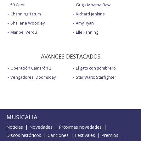
50 Cent
Gugu Mbatha-Raw
Channing Tatum
Richard Jenkins
Shailene Woodley
Amy Ryan
Maribel Verdú
Elle Fanning
AVANCES DESTACADOS
Operación Camarón 2
El gato con sombrero
Vengadores: Doomsday
Star Wars: Starfighter
MUSICALIA
Noticias
Novedades
Próximas novedades
Discos históricos
Canciones
Festivales
Premios