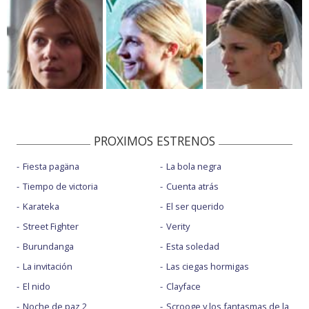
PROXIMOS ESTRENOS
Fiesta pagäna
La bola negra
Tiempo de victoria
Cuenta atrás
Karateka
El ser querido
Street Fighter
Verity
Burundanga
Esta soledad
La invitación
Las ciegas hormigas
El nido
Clayface
Noche de paz 2
Scrooge y los fantasmas de la