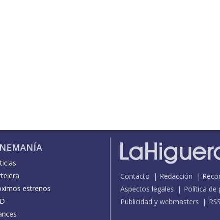
INEMANÍA
icias
telera
Contacto
Redacción
Reco
óximos estrenos
Aspectos legales
Política de
D
Publicidad y webmasters
RS
ances