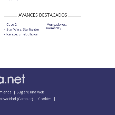
AVANCES DESTACADOS
Coco 2
Vengadores:
Doomsday
Star Wars: Starfighter
Ice age: En ebullición
mienda
Sugiere una web
 privacidad
(
Cambiar
)
Cookies
S