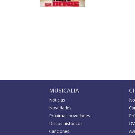
MUSICALIA
C
Noticias
Not
Novedades
Car
Próximas novedades
Pr
Discos históricos
DV
Canciones
Av