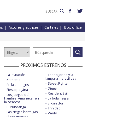
os
Actores y actrices
Carteles
Box-office
PROXIMOS ESTRENOS
La invitación
Tadeo Jones y la
lámpara maravillosa
Karateka
Street Fighter
En la zona gris
Digger
Fiesta pagäna
Resident Evil
Los juegos del
hambre: Amanecer en
La bola negra
la cosecha
El director
Burundanga
Trinidad
Las ciegas hormigas
Verity
El ser querido