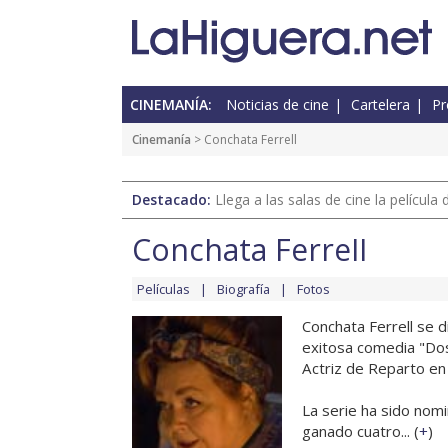
CINEMANÍA:
Noticias de cine
Cartelera
Pr
Cinemanía
> Conchata Ferrell
Destacado:
Llega a las salas de cine la películ
Conchata Ferrell
Películas
Biografía
Fotos
Conchata Ferrell se d
exitosa comedia "Dos
Actriz de Reparto en
La serie ha sido nom
ganado cuatro... (
+
)