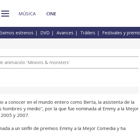
MÚSICA
CINE
óximos estrenos
DVD
Avances
Tráilers
Festivales y premi
a de animación 'Minions & monsters'
io a conocer en el mundo entero como Berta, la asistenta de la
 hombres y medio", por la que fue nominada al Emmy a la Mejor
 2005 y 2007.
inada a un sinfín de premios Emmy a la Mejor Comedia y ha