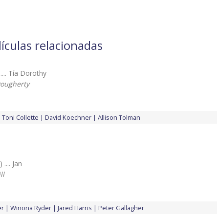
lículas relacionadas
.... Tía Dorothy
Dougherty
Toni Collette
David Koechner
Allison Tolman
 .... Jan
ll
er
Winona Ryder
Jared Harris
Peter Gallagher