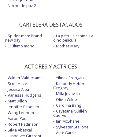
Noche de paz 2
CARTELERA DESTACADOS
Spider-man: Brand
La patrulla canina: La
new day
dino película
El último mono
Mother Mary
ACTORES Y ACTRICES
Wilmer Valderrama
Yilmaz Erdogan
Scott Haze
Kimberly Hebert
Gregory
Jessica Alba
Milla Jovovich
Vanessa Hudgens
Olivia Wilde
Matt Dillon
Carolina Bang
Jennifer Esposito
Cayetana Guillén
Wang Leehom
Cuervo
Aaron Paul
Ian McShane
Robert Pattinson
Sylvester Stallone
Silvia Abascal
Álex García
Hippolyte Girardot