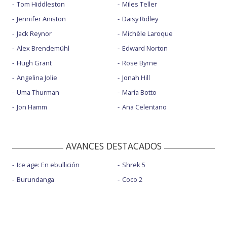
Tom Hiddleston
Miles Teller
Jennifer Aniston
Daisy Ridley
Jack Reynor
Michèle Laroque
Alex Brendemühl
Edward Norton
Hugh Grant
Rose Byrne
Angelina Jolie
Jonah Hill
Uma Thurman
María Botto
Jon Hamm
Ana Celentano
AVANCES DESTACADOS
Ice age: En ebullición
Shrek 5
Burundanga
Coco 2