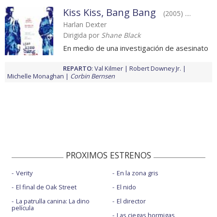
Kiss Kiss, Bang Bang
(2005) ....
Harlan Dexter
Dirigida por
Shane Black
En medio de una investigación de asesinato
REPARTO
:
Val Kilmer
Robert Downey Jr.
Michelle Monaghan
Corbin Bernsen
PROXIMOS ESTRENOS
Verity
En la zona gris
El final de Oak Street
El nido
La patrulla canina: La dino
El director
película
Las ciegas hormigas