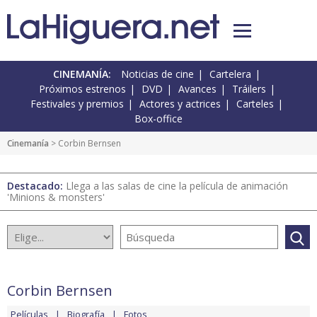
CINEMANÍA:
Noticias de cine
Cartelera
Próximos estrenos
DVD
Avances
Tráilers
Festivales y premios
Actores y actrices
Carteles
Box-office
Cinemanía
> Corbin Bernsen
Destacado:
Llega a las salas de cine la película de animación
'Minions & monsters'
Corbin Bernsen
Películas
Biografía
Fotos