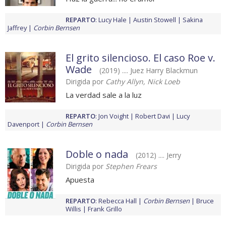
REPARTO
:
Lucy Hale
Austin Stowell
Sakina
Jaffrey
Corbin Bernsen
El grito silencioso. El caso Roe v.
Wade
(2019) .... Juez Harry Blackmun
Dirigida por
Cathy Allyn, Nick Loeb
La verdad sale a la luz
REPARTO
:
Jon Voight
Robert Davi
Lucy
Davenport
Corbin Bernsen
Doble o nada
(2012) .... Jerry
Dirigida por
Stephen Frears
Apuesta
REPARTO
:
Rebecca Hall
Corbin Bernsen
Bruce
Willis
Frank Grillo