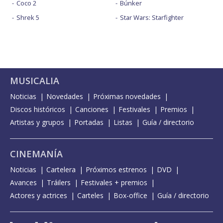
Coco 2
Búnker
Shrek 5
Star Wars: Starfighter
MUSICALIA
Noticias
Novedades
Próximas novedades
Discos históricos
Canciones
Festivales
Premios
Artistas y grupos
Portadas
Listas
Guía / directorio
CINEMANÍA
Noticias
Cartelera
Próximos estrenos
DVD
Avances
Tráilers
Festivales + premios
Actores y actrices
Carteles
Box-office
Guía / directorio