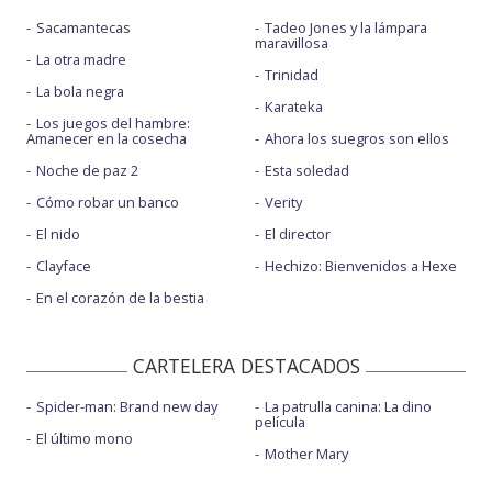
Sacamantecas
Tadeo Jones y la lámpara
maravillosa
La otra madre
Trinidad
La bola negra
Karateka
Los juegos del hambre:
Amanecer en la cosecha
Ahora los suegros son ellos
Noche de paz 2
Esta soledad
Cómo robar un banco
Verity
El nido
El director
Clayface
Hechizo: Bienvenidos a Hexe
En el corazón de la bestia
CARTELERA DESTACADOS
Spider-man: Brand new day
La patrulla canina: La dino
película
El último mono
Mother Mary