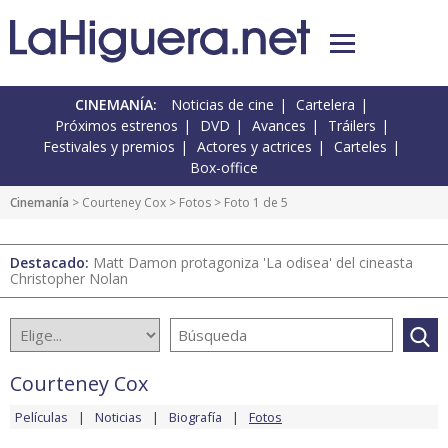
CINEMANÍA:
Noticias de cine
Cartelera
Próximos estrenos
DVD
Avances
Tráilers
Festivales y premios
Actores y actrices
Carteles
Box-office
Cinemanía
>
Courteney Cox
>
Fotos
> Foto 1 de 5
Destacado:
Matt Damon protagoniza 'La odisea' del cineasta
Christopher Nolan
Courteney Cox
Películas
Noticias
Biografía
Fotos