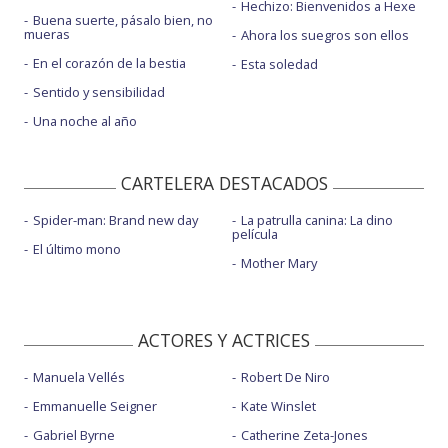
Hechizo: Bienvenidos a Hexe
Buena suerte, pásalo bien, no
mueras
Ahora los suegros son ellos
En el corazón de la bestia
Esta soledad
Sentido y sensibilidad
Una noche al año
CARTELERA DESTACADOS
Spider-man: Brand new day
La patrulla canina: La dino
película
El último mono
Mother Mary
ACTORES Y ACTRICES
Manuela Vellés
Robert De Niro
Emmanuelle Seigner
Kate Winslet
Gabriel Byrne
Catherine Zeta-Jones