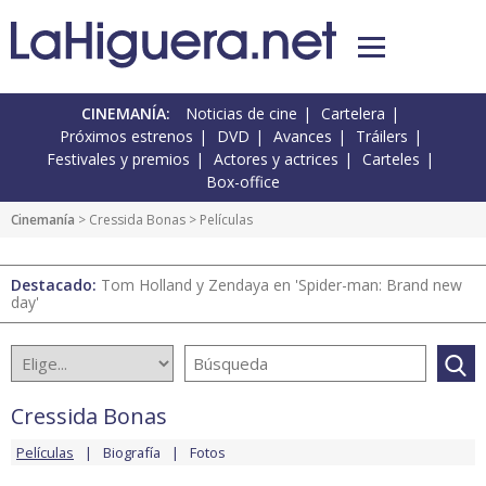
CINEMANÍA:
Noticias de cine
Cartelera
Próximos estrenos
DVD
Avances
Tráilers
Festivales y premios
Actores y actrices
Carteles
Box-office
Cinemanía
>
Cressida Bonas
> Películas
Destacado:
Tom Holland y Zendaya en 'Spider-man: Brand new
day'
Cressida Bonas
Películas
Biografía
Fotos