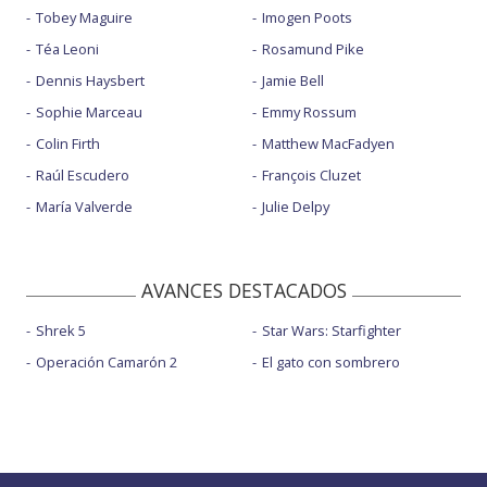
Tobey Maguire
Imogen Poots
Téa Leoni
Rosamund Pike
Dennis Haysbert
Jamie Bell
Sophie Marceau
Emmy Rossum
Colin Firth
Matthew MacFadyen
Raúl Escudero
François Cluzet
María Valverde
Julie Delpy
AVANCES DESTACADOS
Shrek 5
Star Wars: Starfighter
Operación Camarón 2
El gato con sombrero