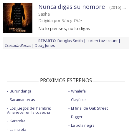
Nunca digas su nombre
(2016) ....
Sasha
Dirigida por
Stacy Title
No lo pienses, no lo digas
REPARTO
:
Douglas Smith
Lucien Laviscount
Cressida Bonas
Doug Jones
PROXIMOS ESTRENOS
Burundanga
Whalefall
Sacamantecas
Clayface
Los juegos del hambre:
El final de Oak Street
Amanecer en la cosecha
Digger
Karateka
La bola negra
La maleta