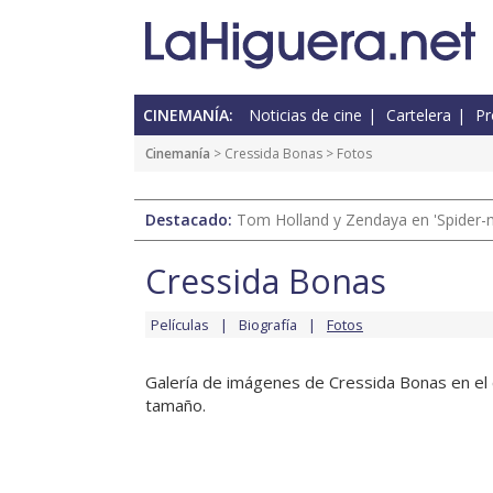
CINEMANÍA:
Noticias de cine
Cartelera
Pr
Cinemanía
>
Cressida Bonas
> Fotos
Destacado:
Tom Holland y Zendaya en 'Spider-
Cressida Bonas
Películas
Biografía
Fotos
Galería de imágenes de Cressida Bonas en el c
tamaño.