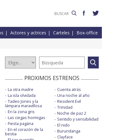
os
Actores y actrices
Carteles
Box-office
PROXIMOS ESTRENOS
La otra madre
Cuenta atrás
La isla olvidada
Una noche al año
Tadeo Jones y la
Resident Evil
lámpara maravillosa
Trinidad
En la zona gris
Noche de paz 2
Las ciegas hormigas
Sentido y sensibilidad
Fiesta pagäna
El nido
En el corazón de la
Burundanga
bestia
Clayface
El ser querido