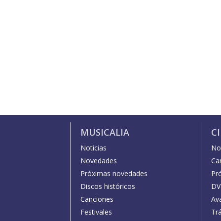
MUSICALIA
C
Noticias
Not
Novedades
Car
Próximas novedades
Pr
Discos históricos
DV
Canciones
Av
Festivales
Trá