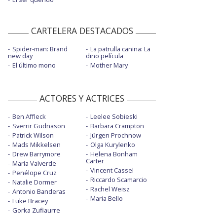
CARTELERA DESTACADOS
Spider-man: Brand
La patrulla canina: La
new day
dino película
El último mono
Mother Mary
ACTORES Y ACTRICES
Ben Affleck
Leelee Sobieski
Sverrir Gudnason
Barbara Crampton
Patrick Wilson
Jürgen Prochnow
Mads Mikkelsen
Olga Kurylenko
Drew Barrymore
Helena Bonham
Carter
María Valverde
Vincent Cassel
Penélope Cruz
Riccardo Scamarcio
Natalie Dormer
Rachel Weisz
Antonio Banderas
Maria Bello
Luke Bracey
Gorka Zufiaurre