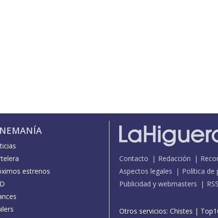
INEMANÍA
icias
telera
Contacto
Redacción
Reco
óximos estrenos
Aspectos legales
Política de
D
Publicidad y webmasters
RS
ances
ilers
Otros servicios:
Chistes
|
Top1