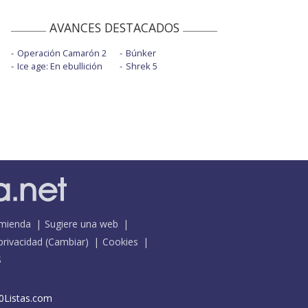
AVANCES DESTACADOS
Operación Camarón 2
Búnker
Ice age: En ebullición
Shrek 5
mienda
Sugiere una web
 privacidad
(
Cambiar
)
Cookies
S
0Listas.com