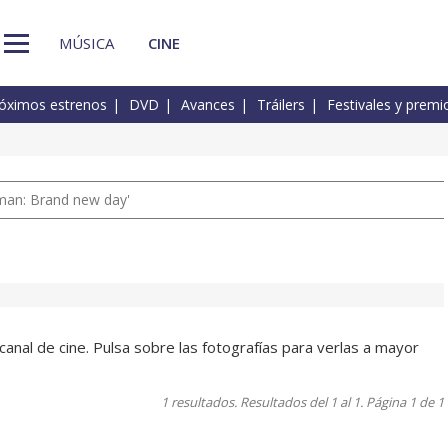
MÚSICA
CINE
óximos estrenos
DVD
Avances
Tráilers
Festivales y premi
man: Brand new day'
anal de cine. Pulsa sobre las fotografías para verlas a mayor
1 resultados. Resultados del 1 al 1. Página 1 de 1