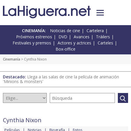
CINEMANÍA:
Noticias de cine
Cartelera
Próximos estrenos
DVD
Avances
Tráilers
Festivales y premios
Actores y actrices
Carteles
Box-office
Cinemanía
> Cynthia Nixon
Destacado:
Llega a las salas de cine la película de animación
'Minions & monsters'
Cynthia Nixon
Películas
Noticias
Biografía
Fotos