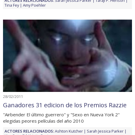
ACTORES RELACIONADOS:
Sarah Jessica Parker
Taraji P. Henson
Tina Fey
Amy Poehler
28/02/2011
Ganadores 31 edicion de los Premios Razzie
"Airbender El último guerrero" y "Sexo en Nueva York 2"
elegidas peores películas del año 2010
ACTORES RELACIONADOS:
Ashton Kutcher
Sarah Jessica Parker