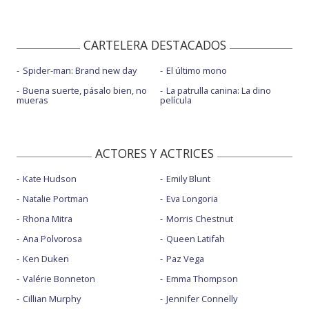
CARTELERA DESTACADOS
Spider-man: Brand new day
El último mono
Buena suerte, pásalo bien, no
La patrulla canina: La dino
mueras
película
ACTORES Y ACTRICES
Kate Hudson
Emily Blunt
Natalie Portman
Eva Longoria
Rhona Mitra
Morris Chestnut
Ana Polvorosa
Queen Latifah
Ken Duken
Paz Vega
Valérie Bonneton
Emma Thompson
Cillian Murphy
Jennifer Connelly