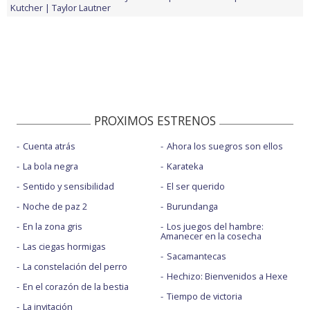
Kutcher
Taylor Lautner
PROXIMOS ESTRENOS
Cuenta atrás
Ahora los suegros son ellos
La bola negra
Karateka
Sentido y sensibilidad
El ser querido
Noche de paz 2
Burundanga
En la zona gris
Los juegos del hambre:
Amanecer en la cosecha
Las ciegas hormigas
Sacamantecas
La constelación del perro
Hechizo: Bienvenidos a Hexe
En el corazón de la bestia
Tiempo de victoria
La invitación