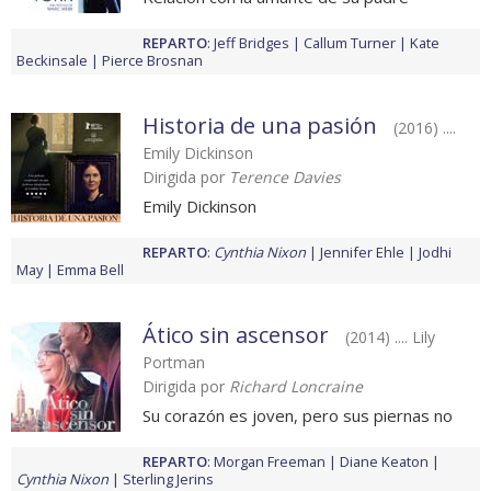
REPARTO
:
Jeff Bridges
Callum Turner
Kate
Beckinsale
Pierce Brosnan
Historia de una pasión
(2016) ....
Emily Dickinson
Dirigida por
Terence Davies
Emily Dickinson
REPARTO
:
Cynthia Nixon
Jennifer Ehle
Jodhi
May
Emma Bell
Ático sin ascensor
(2014) .... Lily
Portman
Dirigida por
Richard Loncraine
Su corazón es joven, pero sus piernas no
REPARTO
:
Morgan Freeman
Diane Keaton
Cynthia Nixon
Sterling Jerins