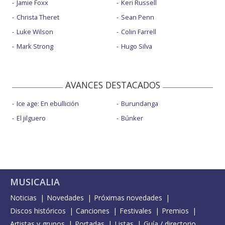
Jamie Foxx
Keri Russell
Christa Theret
Sean Penn
Luke Wilson
Colin Farrell
Mark Strong
Hugo Silva
AVANCES DESTACADOS
Ice age: En ebullición
Burundanga
El jilguero
Búnker
MUSICALIA
Noticias
Novedades
Próximas novedades
Discos históricos
Canciones
Festivales
Premios
Artistas y grupos
Portadas
Listas
Guía / directorio