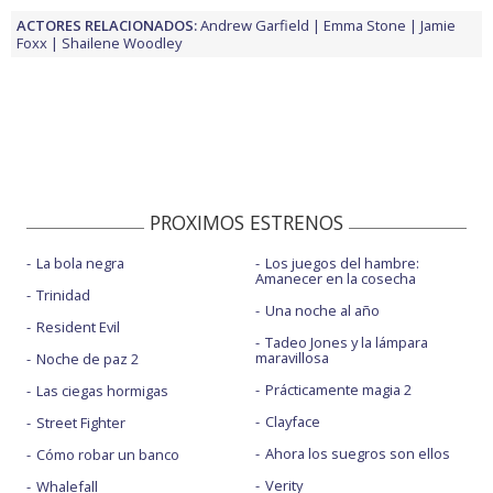
ACTORES RELACIONADOS:
Andrew Garfield
Emma Stone
Jamie
Foxx
Shailene Woodley
PROXIMOS ESTRENOS
La bola negra
Los juegos del hambre:
Amanecer en la cosecha
Trinidad
Una noche al año
Resident Evil
Tadeo Jones y la lámpara
maravillosa
Noche de paz 2
Prácticamente magia 2
Las ciegas hormigas
Clayface
Street Fighter
Ahora los suegros son ellos
Cómo robar un banco
Verity
Whalefall