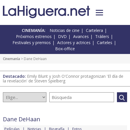
CINEMANÍA:
Noticias de cine
Cartelera
Próximos estrenos
DVD
Avances
Tráilers
Festivales y premios
Actores y actrices
Carteles
Box-office
Cinemanía
> Dane DeHaan
Destacado:
Emily Blunt y Josh O'Connor protagonizan 'El día de
la revelación' de Steven Spielberg
Dane DeHaan
Películas
Noticias
Biografía
Fotos