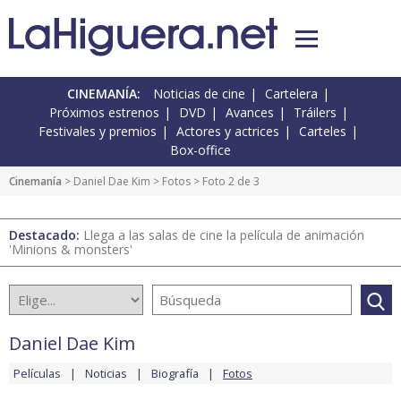
CINEMANÍA:
Noticias de cine
Cartelera
Próximos estrenos
DVD
Avances
Tráilers
Festivales y premios
Actores y actrices
Carteles
Box-office
Cinemanía
>
Daniel Dae Kim
>
Fotos
> Foto 2 de 3
Destacado:
Llega a las salas de cine la película de animación
'Minions & monsters'
Daniel Dae Kim
Películas
Noticias
Biografía
Fotos