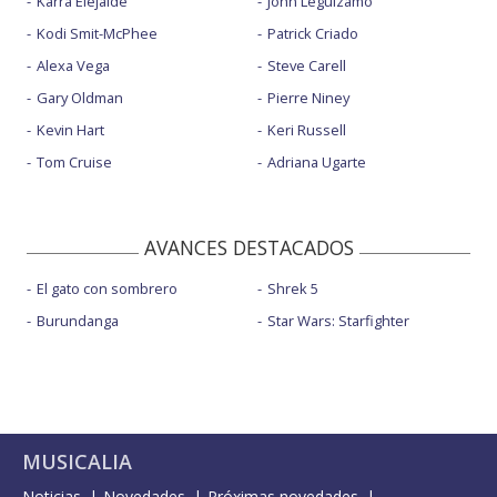
Karra Elejalde
John Leguizamo
Kodi Smit-McPhee
Patrick Criado
Alexa Vega
Steve Carell
Gary Oldman
Pierre Niney
Kevin Hart
Keri Russell
Tom Cruise
Adriana Ugarte
AVANCES DESTACADOS
El gato con sombrero
Shrek 5
Burundanga
Star Wars: Starfighter
MUSICALIA
Noticias
Novedades
Próximas novedades