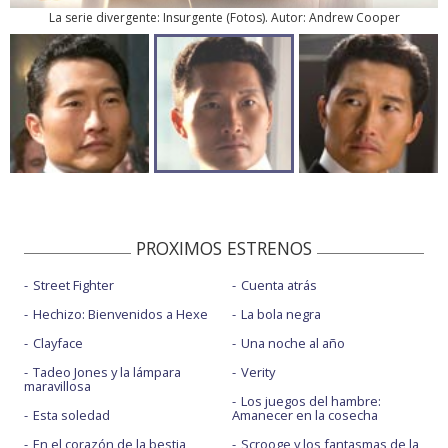
La serie divergente: Insurgente
(
Fotos
). Autor: Andrew Cooper
PROXIMOS ESTRENOS
Street Fighter
Cuenta atrás
Hechizo: Bienvenidos a Hexe
La bola negra
Clayface
Una noche al año
Tadeo Jones y la lámpara
Verity
maravillosa
Los juegos del hambre:
Esta soledad
Amanecer en la cosecha
En el corazón de la bestia
Scrooge y los fantasmas de la