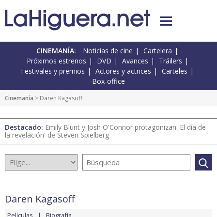
CINEMANÍA:
Noticias de cine
Cartelera
Próximos estrenos
DVD
Avances
Tráilers
Festivales y premios
Actores y actrices
Carteles
Box-office
Cinemanía
> Daren Kagasoff
Destacado:
Emily Blunt y Josh O'Connor protagonizan 'El día de
la revelación' de Steven Spielberg
Daren Kagasoff
Películas
Biografía