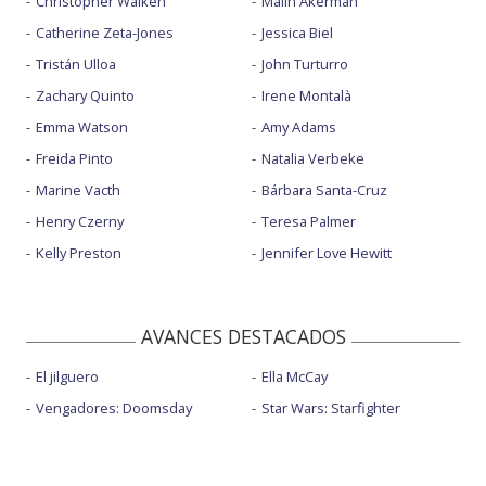
Christopher Walken
Malin Akerman
Catherine Zeta-Jones
Jessica Biel
Tristán Ulloa
John Turturro
Zachary Quinto
Irene Montalà
Emma Watson
Amy Adams
Freida Pinto
Natalia Verbeke
Marine Vacth
Bárbara Santa-Cruz
Henry Czerny
Teresa Palmer
Kelly Preston
Jennifer Love Hewitt
AVANCES DESTACADOS
El jilguero
Ella McCay
Vengadores: Doomsday
Star Wars: Starfighter