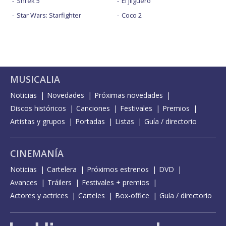
Shrek 5
El jilguero
Star Wars: Starfighter
Coco 2
MUSICALIA
Noticias
Novedades
Próximas novedades
Discos históricos
Canciones
Festivales
Premios
Artistas y grupos
Portadas
Listas
Guía / directorio
CINEMANÍA
Noticias
Cartelera
Próximos estrenos
DVD
Avances
Tráilers
Festivales + premios
Actores y actrices
Carteles
Box-office
Guía / directorio