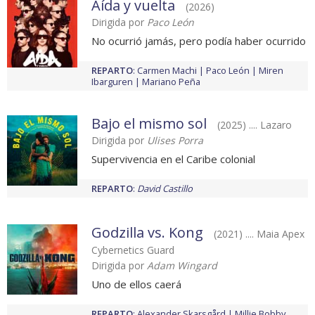
Aída y vuelta
(2026)
Dirigida por
Paco León
No ocurrió jamás, pero podía haber ocurrido
REPARTO
:
Carmen Machi
Paco León
Miren
Ibarguren
Mariano Peña
Bajo el mismo sol
(2025) .... Lazaro
Dirigida por
Ulises Porra
Supervivencia en el Caribe colonial
REPARTO
:
David Castillo
Godzilla vs. Kong
(2021) .... Maia Apex
Cybernetics Guard
Dirigida por
Adam Wingard
Uno de ellos caerá
REPARTO
:
Alexander Skarsgård
Millie Bobby