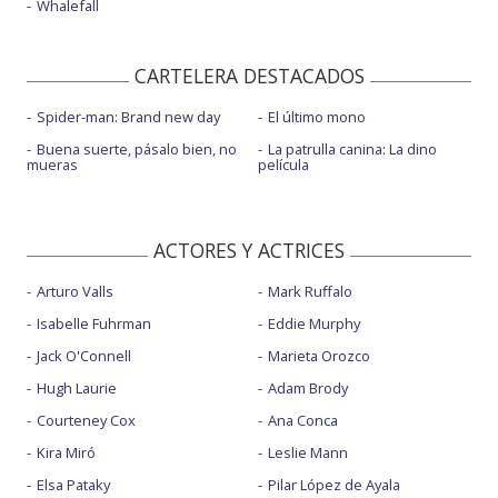
Whalefall
CARTELERA DESTACADOS
Spider-man: Brand new day
El último mono
Buena suerte, pásalo bien, no
La patrulla canina: La dino
mueras
película
ACTORES Y ACTRICES
Arturo Valls
Mark Ruffalo
Isabelle Fuhrman
Eddie Murphy
Jack O'Connell
Marieta Orozco
Hugh Laurie
Adam Brody
Courteney Cox
Ana Conca
Kira Miró
Leslie Mann
Elsa Pataky
Pilar López de Ayala