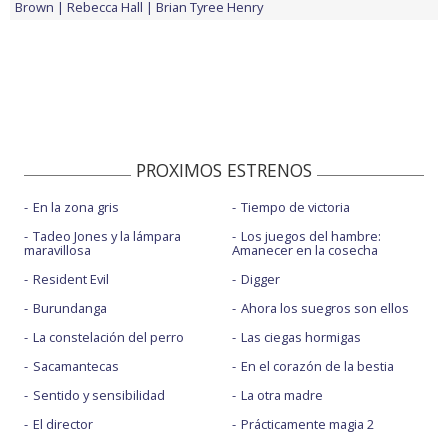
Brown
Rebecca Hall
Brian Tyree Henry
PROXIMOS ESTRENOS
En la zona gris
Tiempo de victoria
Tadeo Jones y la lámpara
Los juegos del hambre:
maravillosa
Amanecer en la cosecha
Resident Evil
Digger
Burundanga
Ahora los suegros son ellos
La constelación del perro
Las ciegas hormigas
Sacamantecas
En el corazón de la bestia
Sentido y sensibilidad
La otra madre
El director
Prácticamente magia 2