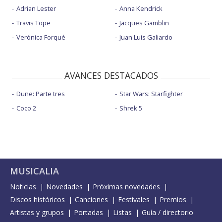
Adrian Lester
Anna Kendrick
Travis Tope
Jacques Gamblin
Verónica Forqué
Juan Luis Galiardo
AVANCES DESTACADOS
Dune: Parte tres
Star Wars: Starfighter
Coco 2
Shrek 5
MUSICALIA
Noticias
Novedades
Próximas novedades
Discos históricos
Canciones
Festivales
Premios
Artistas y grupos
Portadas
Listas
Guía / directorio