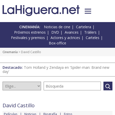
CINEMANÍA:
Noticias de cine
Cartelera
Próximos estrenos
DVD
Avances
Tráilers
Festivales y premios
Actores y actrices
Carteles
Box-office
Cinemanía
> David Castillo
Destacado:
Tom Holland y Zendaya en 'Spider-man: Brand new
day'
David Castillo
Películas
Noticias
Biografía
Fotos