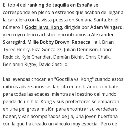
El top 4 del
ranking de taquilla en España
se
corresponde en pleno a estrenos que acaban de llegar a
la cartelera con la vista puesta en Semana Santa. En el
número 1
Godzilla vs. Kong
, dirigida por
Adam Wingard
,
y en cuyo elenco artístico encontramos a
Alexander
Skarsgård
,
Millie Bobby Brown
,
Rebecca Hall
,
Brian
Tyree Henry
,
Eiza González
,
Julian Dennison
,
Lance
Reddick
,
Kyle Chandler
,
Demián Bichir
,
Chris Chalk
,
Benjamin Rigby
,
David Castillo
.
Las leyendas chocan en "Godzilla vs. Kong" cuando estos
míticos adversarios se dan cita en un titánico combate
para todas las edades, mientras el destino del mundo
pende de un hilo. Kong y sus protectores se embarcan
en una peligrosa misión para encontrar su verdadero
hogar, y van acompañados de Jia, una joven huérfana
con la que ha creado un vínculo muy especial. Pero de