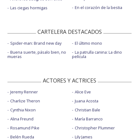
En el corazón de la bestia
Las ciegas hormigas
CARTELERA DESTACADOS
Spider-man: Brand new day
El último mono
Buena suerte, pásalo bien, no
La patrulla canina: La dino
mueras
película
ACTORES Y ACTRICES
Jeremy Renner
Alice Eve
Charlize Theron
Juana Acosta
Cynthia Nixon
Christian Bale
Alina Freund
María Barranco
Rosamund Pike
Christopher Plummer
Belén Rueda
Lily James