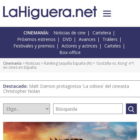
CINEMANÍA:
Noticias de cine
Cartelera
Próximos estrenos
DVD
Avances
Tráilers
Festivales y premios
Actores y actrices
Carteles
Box-office
Cinemanía
>
Noticias
>
Ranking taquilla España
(
N
) > 'Godzilla vs. Kong' nº1
en cines en España
Destacado:
Matt Damon protagoniza 'La odisea' del cineasta
Christopher Nolan