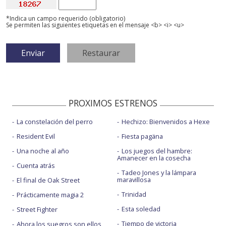
*Indica un campo requerido (obligatorio)
Se permiten las siguientes etiquetas en el mensaje <b> <i> <u>
PROXIMOS ESTRENOS
La constelación del perro
Hechizo: Bienvenidos a Hexe
Resident Evil
Fiesta pagäna
Una noche al año
Los juegos del hambre:
Amanecer en la cosecha
Cuenta atrás
Tadeo Jones y la lámpara
maravillosa
El final de Oak Street
Trinidad
Prácticamente magia 2
Esta soledad
Street Fighter
Tiempo de victoria
Ahora los suegros son ellos