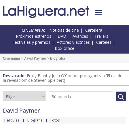
CINEMANÍA:
Noticias de cine
Cartelera
Próximos estrenos
DVD
Avances
Tráilers
Festivales y premios
Actores y actrices
Carteles
Box-office
Cinemanía
>
David Paymer
> Biografía
Destacado:
Emily Blunt y Josh O'Connor protagonizan 'El día de
la revelación' de Steven Spielberg
David Paymer
Películas
Biografía
Fotos