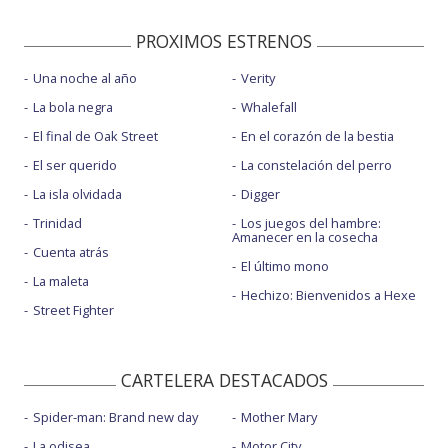
PROXIMOS ESTRENOS
Una noche al año
Verity
La bola negra
Whalefall
El final de Oak Street
En el corazón de la bestia
El ser querido
La constelación del perro
La isla olvidada
Digger
Trinidad
Los juegos del hambre:
Amanecer en la cosecha
Cuenta atrás
El último mono
La maleta
Hechizo: Bienvenidos a Hexe
Street Fighter
CARTELERA DESTACADOS
Spider-man: Brand new day
Mother Mary
La odisea
Motor City