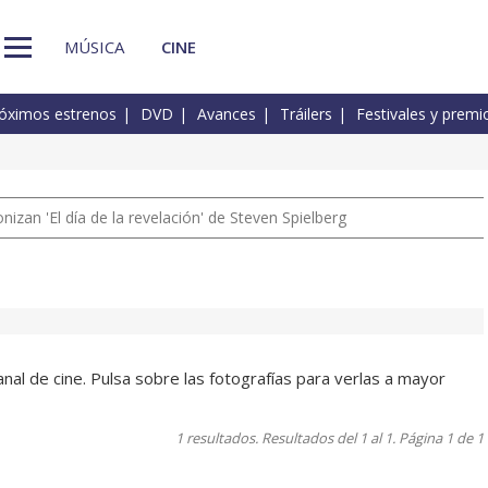
MÚSICA
CINE
óximos estrenos
DVD
Avances
Tráilers
Festivales y premi
izan 'El día de la revelación' de Steven Spielberg
al de cine. Pulsa sobre las fotografías para verlas a mayor
1 resultados. Resultados del 1 al 1. Página 1 de 1