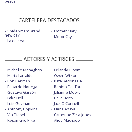
bestia
CARTELERA DESTACADOS
Spider-man: Brand
Mother Mary
new day
Motor City
La odisea
ACTORES Y ACTRICES
Michelle Monaghan
Orlando Bloom
Marta Larralde
Owen Wilson
Ron Perlman
Kate Beckinsale
Eduardo Noriega
Benicio Del Toro
Gustavo Garzón
Julianne Moore
Lake Bell
Halle Berry
Luis Guzmán
Jack O'Connell
Anthony Hopkins
Elena Anaya
Vin Diesel
Catherine Zeta-Jones
Rosamund Pike
Alicia Machado