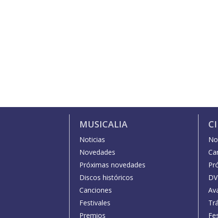
MUSICALIA
C
Noticias
Not
Novedades
Car
Próximas novedades
Pr
Discos históricos
DV
Canciones
Av
Festivales
Trá
Premios
Fe