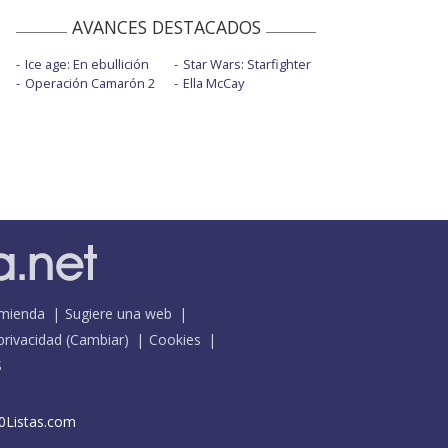
AVANCES DESTACADOS
Ice age: En ebullición
Star Wars: Starfighter
Operación Camarón 2
Ella McCay
mienda
Sugiere una web
 privacidad
(
Cambiar
)
Cookies
S
0Listas.com