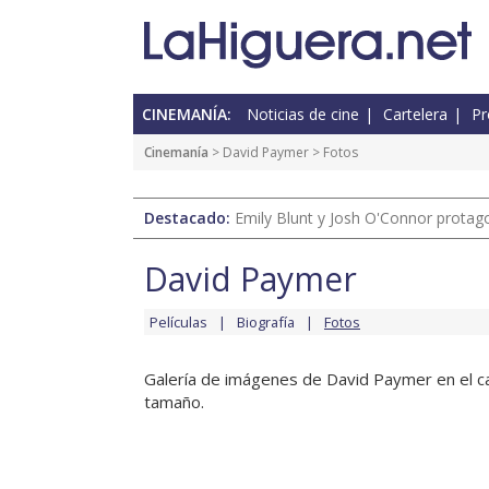
CINEMANÍA:
Noticias de cine
Cartelera
Pr
Cinemanía
>
David Paymer
> Fotos
Destacado:
Emily Blunt y Josh O'Connor protagon
David Paymer
Películas
Biografía
Fotos
Galería de imágenes de David Paymer en el can
tamaño.