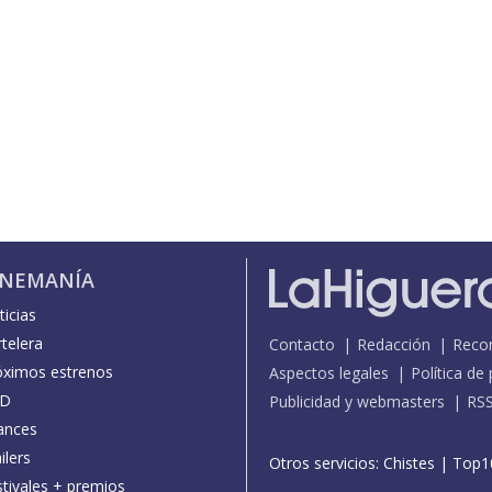
INEMANÍA
icias
telera
Contacto
Redacción
Reco
óximos estrenos
Aspectos legales
Política de
D
Publicidad y webmasters
RS
ances
ilers
Otros servicios:
Chistes
|
Top1
stivales + premios