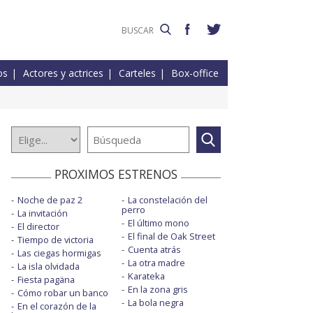
os
Actores y actrices
Carteles
Box-office
PROXIMOS ESTRENOS
Noche de paz 2
La constelación del
perro
La invitación
El último mono
El director
El final de Oak Street
Tiempo de victoria
Cuenta atrás
Las ciegas hormigas
La otra madre
La isla olvidada
Karateka
Fiesta pagäna
En la zona gris
Cómo robar un banco
La bola negra
En el corazón de la